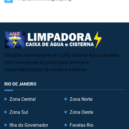
Soluções inovadoras é um ponto forte da Ajax que conta
com uma equipe de ponta para limpeza e
impermeabilização de caixas e cisternas.
RIO DE JANEIRO
Zona Central
Zona Norte
Zona Sul
Zona Oeste
Ilha do Governador
Favelas Rio