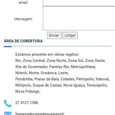
email:
Mensagem:
ÁREA DE COBERTURA
Estamos presente em várias regiões:
Rio
,
Zona Central
,
Zona Norte
,
Zona Sul
,
Zona Oeste
,
Ilha do Governador
,
Favelas Rio
,
Metropolitana
,
Niterói
,
Norte
,
Oceânica
,
Leste
,
Pendotiba
,
Praias da Baía
,
Cidades
,
Petrópolis
,
Itaboraí
,
Nilópolis
,
Duque de Caxias
,
Nova Iguaçu
,
Teresópolis
,
Nova Friburgo
.
21 4121-1386
limpezadecaixadaguaajaxx@