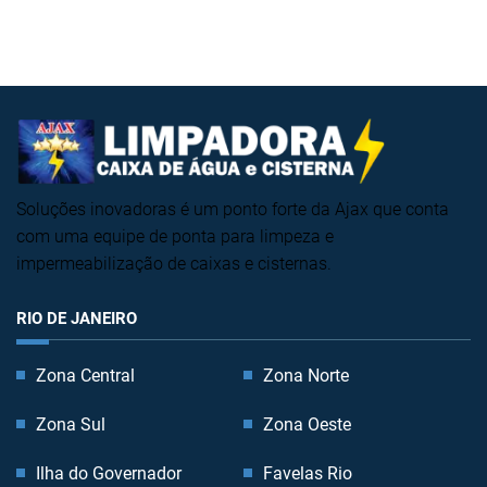
Soluções inovadoras é um ponto forte da Ajax que conta
com uma equipe de ponta para limpeza e
impermeabilização de caixas e cisternas.
RIO DE JANEIRO
Zona Central
Zona Norte
Zona Sul
Zona Oeste
Ilha do Governador
Favelas Rio