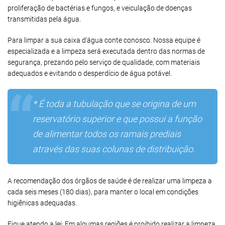
proliferação de bactérias e fungos, e veiculação de doenças
transmitidas pela água.
Para limpar a sua caixa d'água conte conosco. Nossa equipe é
especializada e a limpeza será executada dentro das normas de
segurança, prezando pelo serviço de qualidade, com materiais
adequados e evitando o desperdício de água potável.
* É toda a tubulação que se origina de um
reservatório superior e que possui a função
de alimentar todos os ramais prediais
através das suas colunas de distribuição.
A recomendação dos órgãos de saúde é de realizar uma limpeza a
cada seis meses (180 dias), para manter o local em condições
higiênicas adequadas.
Fique atendo a lei: Em algumas regiões é proibido realizar a limpeza