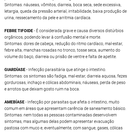
Sintomas: náuseas, vômitos, diarreia, boca seca, sede excessiva,
letargia, queda da pressão arterial, irritabilidade, baixa produção de
urina, ressecamento da pele e arritmia cardíaca.
FEBRE TIFOIDE
- É considerada grave e causa diversos distúrbios
orgânicos, podendo levar à confusão mental e morte.
Sintomas: dores de cabeça, redução do ritmo cardíaco, mal-estar,
febre alta, manchas rosadas no tronco, tosse seca, aumento do
volume do baço, diarreia ou prisão de ventre e falta de apetite.
GIARDÍASE
- Infecção parasitária que atinge o intestino.
Sintomas: os sintomas são fadiga, mal-estar, diarreia aquosa, fezes
gordurosas, inchaço e cólicas abdominais, náuseas, perda de peso
e arrotos que deixam gosto ruim na boca.
AMEBÍASE
- Infecção por parasitas que afeta o intestino, muito
comum em áreas que apresentam carência de saneamento básico.
Sintomas: nem todas as pessoas contaminadas desenvolvem
sintomas, mas algumas delas podem apresentar evacuação
pastosa com muco e, eventualmente, com sangue, gases, cólicas