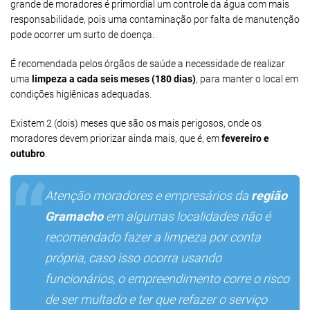
grande de moradores é primordial um controle da água com mais
responsabilidade, pois uma contaminação por falta de manutenção
pode ocorrer um surto de doença.
É recomendada pelos órgãos de saúde a necessidade de realizar
uma
limpeza a cada seis meses (180 dias)
, para manter o local em
condições higiênicas adequadas.
Existem 2 (dois) meses que são os mais perigosos, onde os
moradores devem priorizar ainda mais, que é, em
fevereiro e
outubro
.
Atenção moradores e empresários da
região
Gramacho
em algumas localidades não é
recomendado fazer a limpeza por conta
própria, caso isso ocorra usando
funcionários, o empreendimento corre o risco
de ser multado e ter que refazer o serviço