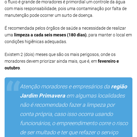
o fluxo é grande de moradores é primordial um controle da água
com mais responsabilidade, pois uma contaminação por falta de
manutenção pode ocorrer um surto de doença.
É recomendada pelos órgãos de saúde a necessidade de realizar
uma
limpeza a cada seis meses (180 dias)
, para manter o local em
condições higiênicas adequadas.
Existem 2 (dois) meses que são os mais perigosos, onde os
moradores devem priorizar ainda mais, que é, em
fevereiro e
outubro
.
Atenção moradores e empresários da
região
Jardim Primavera
em algumas localidades
não é recomendado fazer a limpeza por
conta própria, caso isso ocorra usando
funcionários, o empreendimento corre o risco
de ser multado e ter que refazer o serviço