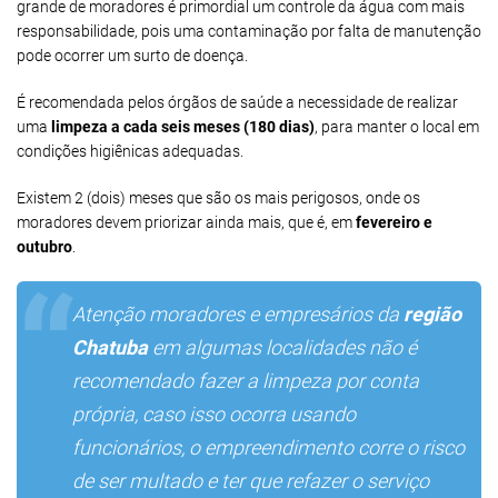
grande de moradores é primordial um controle da água com mais
responsabilidade, pois uma contaminação por falta de manutenção
pode ocorrer um surto de doença.
É recomendada pelos órgãos de saúde a necessidade de realizar
uma
limpeza a cada seis meses (180 dias)
, para manter o local em
condições higiênicas adequadas.
Existem 2 (dois) meses que são os mais perigosos, onde os
moradores devem priorizar ainda mais, que é, em
fevereiro e
outubro
.
Atenção moradores e empresários da
região
Chatuba
em algumas localidades não é
recomendado fazer a limpeza por conta
própria, caso isso ocorra usando
funcionários, o empreendimento corre o risco
de ser multado e ter que refazer o serviço