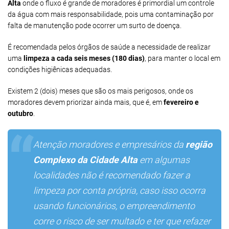
Alta
onde o fluxo é grande de moradores é primordial um controle
da água com mais responsabilidade, pois uma contaminação por
falta de manutenção pode ocorrer um surto de doença.
É recomendada pelos órgãos de saúde a necessidade de realizar
uma
limpeza a cada seis meses (180 dias)
, para manter o local em
condições higiênicas adequadas.
Existem 2 (dois) meses que são os mais perigosos, onde os
moradores devem priorizar ainda mais, que é, em
fevereiro e
outubro
.
Atenção moradores e empresários da
região
Complexo da Cidade Alta
em algumas
localidades não é recomendado fazer a
limpeza por conta própria, caso isso ocorra
usando funcionários, o empreendimento
corre o risco de ser multado e ter que refazer