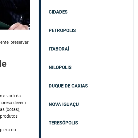
CIDADES
PETRÓPOLIS
ente, preservar
ITABORAÍ
de
NILÓPOLIS
DUQUE DE CAXIAS
em alvará da
empresa devem
NOVA IGUAÇU
as (botas),
 produtos
TERESÓPOLIS
plexo do