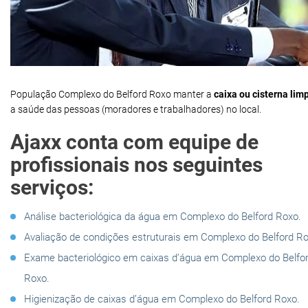
População Complexo do Belford Roxo manter a
caixa ou cisterna lim
a saúde das pessoas (moradores e trabalhadores) no local.
Ajaxx conta com equipe de
profissionais nos seguintes
serviços:
Análise bacteriológica da água em Complexo do Belford Roxo.
Avaliação de condições estruturais em Complexo do Belford Ro
Exame bacteriológico em caixas d’água em Complexo do Belfo
Roxo.
Higienização de caixas d’água em Complexo do Belford Roxo.