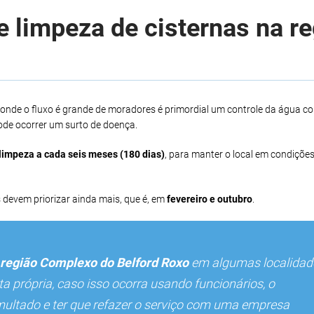
 limpeza de cisternas na r
onde o fluxo é grande de moradores é primordial um controle da água c
de ocorrer um surto de doença.
limpeza a cada seis meses (180 dias)
, para manter o local em condições
 devem priorizar ainda mais, que é, em
fevereiro e outubro
.
região Complexo do Belford Roxo
em algumas localidad
 própria, caso isso ocorra usando funcionários, o
multado e ter que refazer o serviço com uma empresa