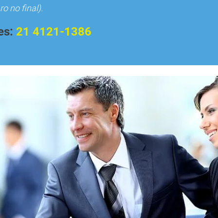
o no final).
es:
21 4121-1386