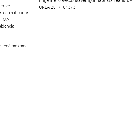
Engenheiro Responsável: Igor Baptista Leandro -
razer
CREA 2017104373
s especificadas
EEMA),
idencial,
e você mesmo!!!