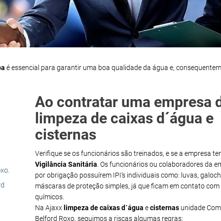
pa
é essencial para garantir uma boa qualidade da água e, consequentem
Ao contratar uma empresa 
limpeza de caixas d´água e
cisternas
Verifique se os funcionários são treinados, e se a empresa t
Vigilância Sanitária
. Os funcionários ou colaboradores da 
xo.
por obrigação possuírem IPI’s individuais como: luvas, galoch
rd
máscaras de proteção simples, já que ficam em contato com
químicos.
Na Ajaxx
limpeza de caixas d´água
e
cisternas
unidade Com
Belford Roxo, seguimos a riscas algumas regras: