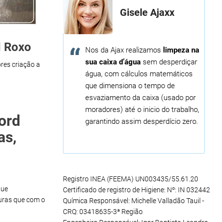
Gisele Ajaxx
d Roxo
Nos da Ajax realizamos
limpeza na
sua caixa d’água
sem desperdiçar
res criação a
água, com cálculos matemáticos
que dimensiona o tempo de
esvaziamento da caixa (usado por
moradores) até o inicio do trabalho,
ord
garantindo assim desperdício zero.
as,
Registro INEA (FEEMA) UN003435/55.61.20
que
Certificado de registro de Higiene: Nº: IN 032442
uras que com o
Química Responsável: Michelle Valladão Tauil -
CRQ: 03418635-3ª Região