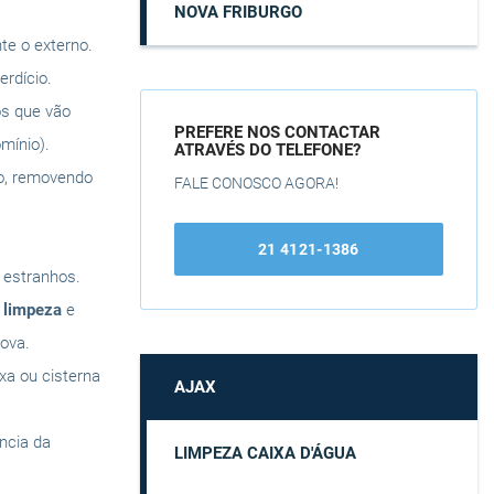
NOVA FRIBURGO
te o externo.
rdício.
os que vão
PREFERE NOS CONTACTAR
mínio).
ATRAVÉS DO TELEFONE?
do, removendo
FALE CONOSCO AGORA!
21 4121-1386
s estranhos.
a
limpeza
e
ova.
ixa ou cisterna
AJAX
ência da
LIMPEZA CAIXA D'ÁGUA