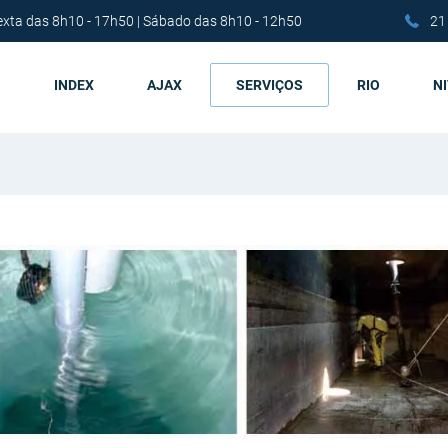
exta das 8h10 - 17h50 | Sábado das 8h10 - 12h50
21
INDEX
AJAX
SERVIÇOS
RIO
N