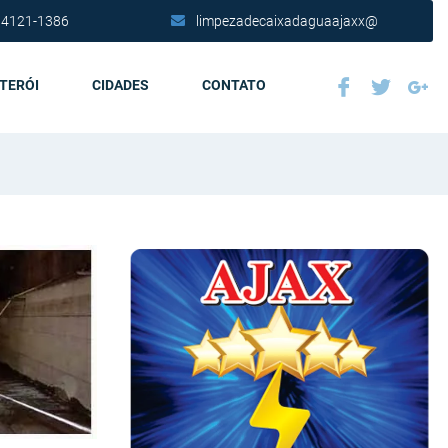
 4121-1386
limpezadecaixadaguaajaxx@
ITERÓI
CIDADES
CONTATO