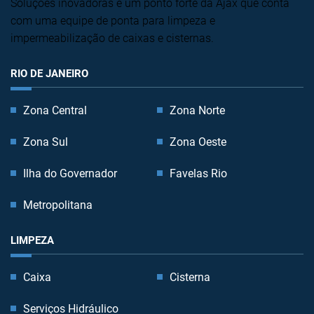
Soluções inovadoras é um ponto forte da Ajax que conta
com uma equipe de ponta para limpeza e
impermeabilização de caixas e cisternas.
RIO DE JANEIRO
Zona Central
Zona Norte
Zona Sul
Zona Oeste
Ilha do Governador
Favelas Rio
Metropolitana
LIMPEZA
Caixa
Cisterna
Serviços Hidráulico