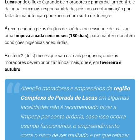
Lucas
onde o fluxo é grande de moradores é primordial um controle
da água com mais responsabilidade, pois uma contaminação por
falta de manutenção pode ocorrer um surto de doença.
É recomendada pelos órgãos de saúde a necessidade de realizar
uma
limpeza a cada seis meses (180 dias)
, para manter o local em
condições higiênicas adequadas.
Existem 2 (dois) meses que são os mais perigosos, onde os
moradores devem priorizar ainda mais, que é, em
fevereiro e
outubro
.
Atenção moradores e empresários da
região
Complexo do Parada de Lucas
em algumas
localidades não é recomendado fazer a
limpeza por conta própria, caso isso ocorra
usando funcionários, o empreendimento
corre o risco de ser multado e ter que refazer