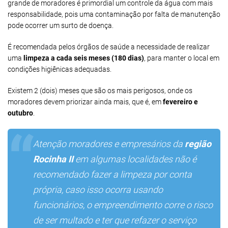
grande de moradores é primordial um controle da água com mais
responsabilidade, pois uma contaminação por falta de manutenção
pode ocorrer um surto de doença.
É recomendada pelos órgãos de saúde a necessidade de realizar
uma
limpeza a cada seis meses (180 dias)
, para manter o local em
condições higiênicas adequadas.
Existem 2 (dois) meses que são os mais perigosos, onde os
moradores devem priorizar ainda mais, que é, em
fevereiro e
outubro
.
Atenção moradores e empresários da
região
Rocinha II
em algumas localidades não é
recomendado fazer a limpeza por conta
própria, caso isso ocorra usando
funcionários, o empreendimento corre o risco
de ser multado e ter que refazer o serviço