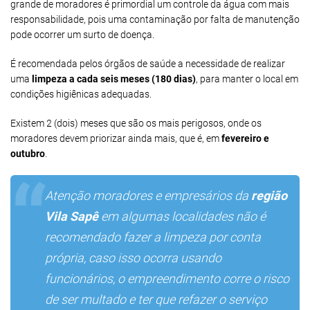
grande de moradores é primordial um controle da água com mais
responsabilidade, pois uma contaminação por falta de manutenção
pode ocorrer um surto de doença.
É recomendada pelos órgãos de saúde a necessidade de realizar
uma
limpeza a cada seis meses (180 dias)
, para manter o local em
condições higiênicas adequadas.
Existem 2 (dois) meses que são os mais perigosos, onde os
moradores devem priorizar ainda mais, que é, em
fevereiro e
outubro
.
Atenção moradores e empresários da
região
Vila Sapê
em algumas localidades não é
recomendado fazer a limpeza por conta
própria, caso isso ocorra usando
funcionários, o empreendimento corre o risco
de ser multado e ter que refazer o serviço