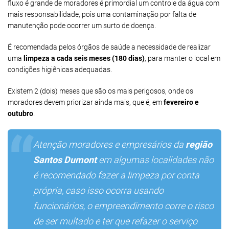
fluxo é grande de moradores é primordial um controle da água com
mais responsabilidade, pois uma contaminação por falta de
manutenção pode ocorrer um surto de doença.
É recomendada pelos órgãos de saúde a necessidade de realizar
uma
limpeza a cada seis meses (180 dias)
, para manter o local em
condições higiênicas adequadas.
Existem 2 (dois) meses que são os mais perigosos, onde os
moradores devem priorizar ainda mais, que é, em
fevereiro e
outubro
.
Atenção moradores e empresários da
região
Santos Dumont
em algumas localidades não
é recomendado fazer a limpeza por conta
própria, caso isso ocorra usando
funcionários, o empreendimento corre o risco
de ser multado e ter que refazer o serviço