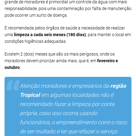
grande de moradores é primordial um controle da água com mais
responsabilidade, pois uma contaminação por falta de manutenção
pode ocorrer um surto de doença.
É recomendada pelos órgãos de saúde a necessidade de realizar
uma
limpeza a cada seis meses (180 dias)
, para manter o local em
condições higiênicas adequadas.
Existem 2 (dois) meses que são os mais perigosos, onde os
moradores devem priorizar ainda mais, que é, em
fevereiro e
outubro
.
Atenção moradores e empresários da
região
Tropical
em algumas localidades não é
recomendado fazer a limpeza por conta
própria, caso isso ocorra usando
funcionários, o empreendimento corre o risco
de ser multado e ter que refazer o serviço