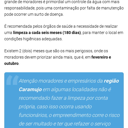
grande de moradores é primordial um controle da água com mais
responsabilidade, pois uma contaminação por falta de manutenção
pode ocorrer um surto de doença.
É recomendada pelos órgãos de saúde a necessidade de realizar
uma
limpeza a cada seis meses (180 dias)
, para manter o local em
condições higiênicas adequadas.
Existem 2 (dois) meses que são os mais perigosos, onde os
moradores devem priorizar ainda mais, que é, em
fevereiro e
outubro
.
Atenção moradores e empresários da
região
Caramujo
em algumas localidades não é
recomendado fazer a limpeza por conta
própria, caso isso ocorra usando
funcionários, o empreendimento corre o risco
de ser multado e ter que refazer o serviço