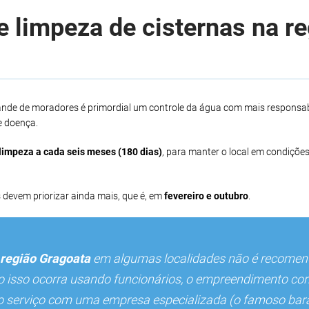
 limpeza de cisternas na r
ande de moradores é primordial um controle da água com mais responsabi
e doença.
limpeza a cada seis meses (180 dias)
, para manter o local em condições
 devem priorizar ainda mais, que é, em
fevereiro e outubro
.
região Gragoata
em algumas localidades não é recome
so isso ocorra usando funcionários, o empreendimento cor
r o serviço com uma empresa especializada (o famoso bara