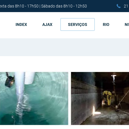
exta das 8h10 - 17h50 | Sábado das 8h10 - 12h50
21
INDEX
AJAX
SERVIÇOS
RIO
N