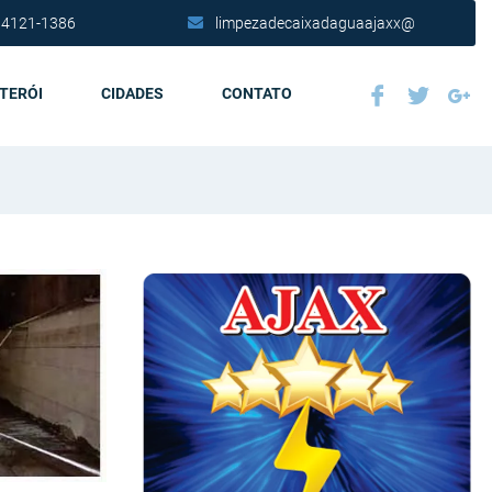
 4121-1386
limpezadecaixadaguaajaxx@
ITERÓI
CIDADES
CONTATO