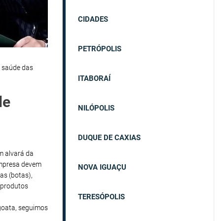
CIDADES
PETRÓPOLIS
a saúde das
ITABORAÍ
de
NILÓPOLIS
DUQUE DE CAXIAS
em alvará da
empresa devem
NOVA IGUAÇU
as (botas),
 produtos
TERESÓPOLIS
oata, seguimos