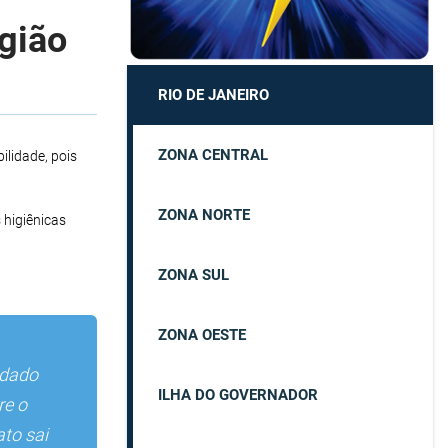
egião
RIO DE JANEIRO
ZONA CENTRAL
lidade, pois
ZONA NORTE
 higiênicas
ZONA SUL
ZONA OESTE
ndado
ILHA DO GOVERNADOR
re o
to sai