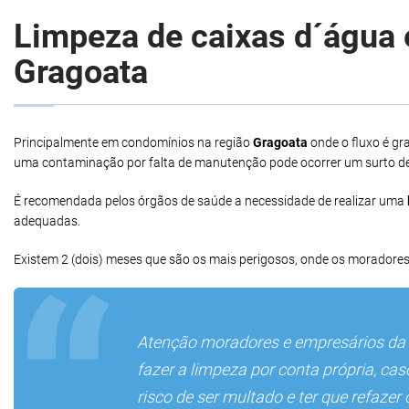
Limpeza de caixas d´água e
Gragoata
Principalmente em condomínios na região
Gragoata
onde o fluxo é gr
uma contaminação por falta de manutenção pode ocorrer um surto d
É recomendada pelos órgãos de saúde a necessidade de realizar uma
adequadas.
Existem 2 (dois) meses que são os mais perigosos, onde os moradores
Atenção moradores e empresários da
fazer a limpeza por conta própria, ca
risco de ser multado e ter que refaze