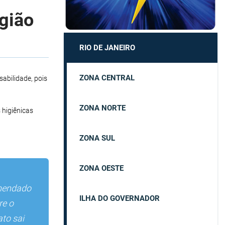
egião
RIO DE JANEIRO
ZONA CENTRAL
abilidade, pois
ZONA NORTE
 higiênicas
ZONA SUL
ZONA OESTE
mendado
ILHA DO GOVERNADOR
re o
to sai