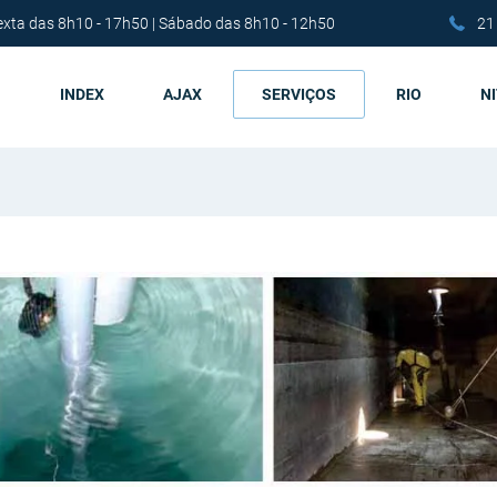
exta das 8h10 - 17h50 | Sábado das 8h10 - 12h50
21
INDEX
AJAX
SERVIÇOS
RIO
N