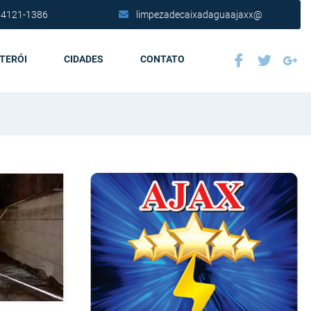
 4121-1386
limpezadecaixadaguaajaxx@
ITERÓI
CIDADES
CONTATO