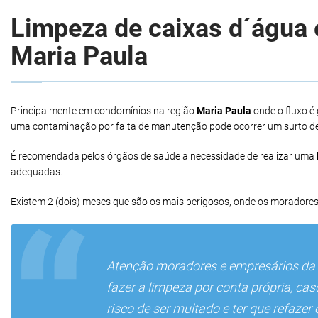
Limpeza de caixas d´água e
Maria Paula
Principalmente em condomínios na região
Maria Paula
onde o fluxo é
uma contaminação por falta de manutenção pode ocorrer um surto d
É recomendada pelos órgãos de saúde a necessidade de realizar uma
adequadas.
Existem 2 (dois) meses que são os mais perigosos, onde os moradores
Atenção moradores e empresários da
fazer a limpeza por conta própria, ca
risco de ser multado e ter que refaze