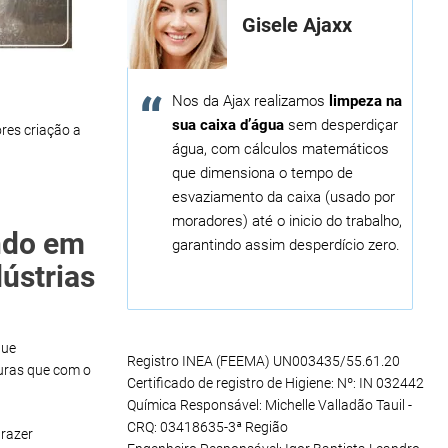
Gisele Ajaxx
Nos da Ajax realizamos
limpeza na
sua caixa d’água
sem desperdiçar
res criação a
água, com cálculos matemáticos
que dimensiona o tempo de
esvaziamento da caixa (usado por
moradores) até o inicio do trabalho,
ndo em
garantindo assim desperdício zero.
ústrias
que
Registro INEA (FEEMA) UN003435/55.61.20
uras que com o
Certificado de registro de Higiene: Nº: IN 032442
Química Responsável: Michelle Valladão Tauil -
CRQ: 03418635-3ª Região
razer