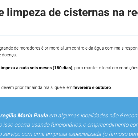
 limpeza de cisternas na r
 grande de moradores é primordial um controle da água com mais respons
e doença.
limpeza a cada seis meses (180 dias)
, para manter o local em condições
 devem priorizar ainda mais, que é, em
fevereiro e outubro
.
região Maria Paula
em algumas localidades não é reco
so isso ocorra usando funcionários, o empreendimento cor
r o serviço com uma empresa especializada (o famoso bara