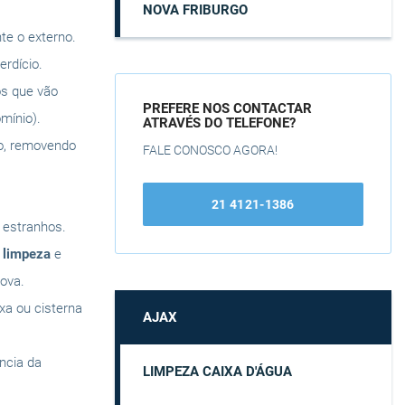
NOVA FRIBURGO
te o externo.
rdício.
os que vão
PREFERE NOS CONTACTAR
mínio).
ATRAVÉS DO TELEFONE?
do, removendo
FALE CONOSCO AGORA!
21 4121-1386
s estranhos.
a
limpeza
e
ova.
ixa ou cisterna
AJAX
ência da
LIMPEZA CAIXA D'ÁGUA