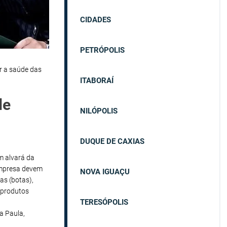
CIDADES
PETRÓPOLIS
r a saúde das
ITABORAÍ
de
NILÓPOLIS
DUQUE DE CAXIAS
em alvará da
empresa devem
NOVA IGUAÇU
as (botas),
 produtos
TERESÓPOLIS
a Paula,