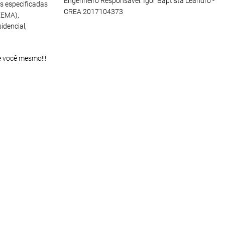
Engenheiro Responsável: Igor Baptista Leandro -
s especificadas
CREA 2017104373
EEMA),
idencial,
e você mesmo!!!