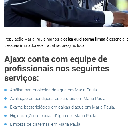
População Maria Paula manter a
caixa ou cisterna limpa
é essencial 
pessoas (moradores e trabalhadores) no local.
Ajaxx conta com equipe de
profissionais nos seguintes
serviços:
Análise bacteriológica da água em Maria Paula.
Avaliação de condições estruturais em Maria Paula.
Exame bacteriológico em caixas d’água em Maria Paula.
Higienização de caixas d’água em Maria Paula.
Limpeza de cisternas em Maria Paula.