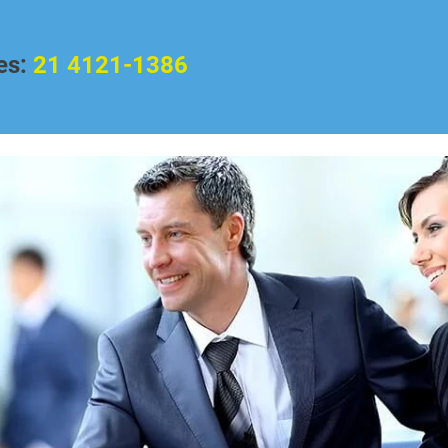
es:
21 4121-1386