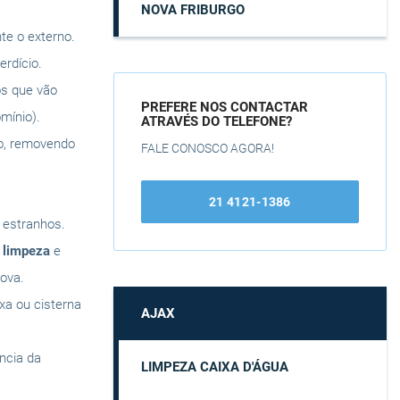
NOVA FRIBURGO
te o externo.
rdício.
os que vão
PREFERE NOS CONTACTAR
mínio).
ATRAVÉS DO TELEFONE?
do, removendo
FALE CONOSCO AGORA!
21 4121-1386
s estranhos.
a
limpeza
e
ova.
ixa ou cisterna
AJAX
ência da
LIMPEZA CAIXA D'ÁGUA