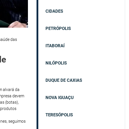
CIDADES
PETRÓPOLIS
 saúde das
ITABORAÍ
de
NILÓPOLIS
DUQUE DE CAXIAS
em alvará da
empresa devem
NOVA IGUAÇU
as (botas),
 produtos
TERESÓPOLIS
nes, seguimos