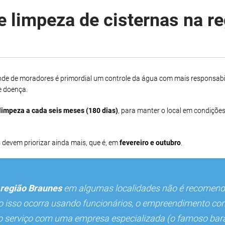
 limpeza de cisternas na r
nde de moradores é primordial um controle da água com mais responsabil
e doença.
limpeza a cada seis meses (180 dias)
, para manter o local em condições
 devem priorizar ainda mais, que é, em
fevereiro e outubro
.
região Braunes
em algumas localidades não é recomen
so isso ocorra usando funcionários, o empreendimento cor
r o serviço com uma empresa especializada (o famoso bara