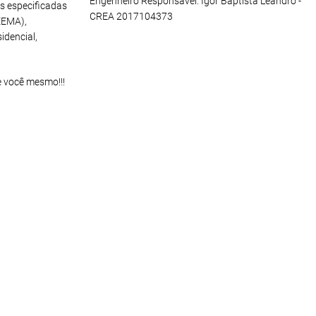
Engenheiro Responsável: Igor Baptista Leandro -
s especificadas
CREA 2017104373
EEMA),
idencial,
e você mesmo!!!