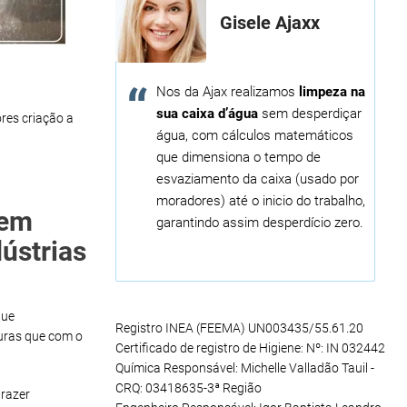
Gisele Ajaxx
Nos da Ajax realizamos
limpeza na
sua caixa d’água
sem desperdiçar
res criação a
água, com cálculos matemáticos
que dimensiona o tempo de
esvaziamento da caixa (usado por
moradores) até o inicio do trabalho,
 em
garantindo assim desperdício zero.
ústrias
que
Registro INEA (FEEMA) UN003435/55.61.20
uras que com o
Certificado de registro de Higiene: Nº: IN 032442
Química Responsável: Michelle Valladão Tauil -
CRQ: 03418635-3ª Região
razer