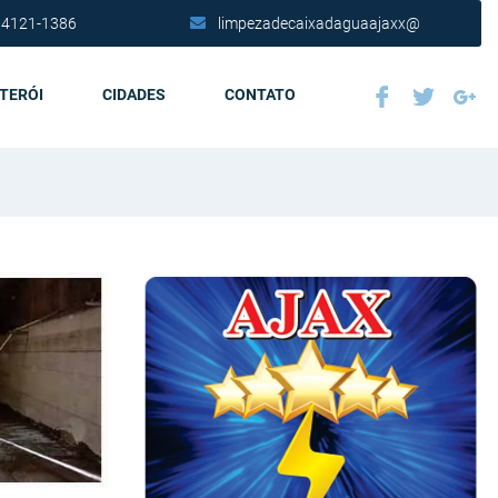
 4121-1386
limpezadecaixadaguaajaxx@
ITERÓI
CIDADES
CONTATO