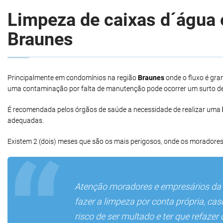
Limpeza de caixas d´água e
Braunes
Principalmente em condomínios na região
Braunes
onde o fluxo é gra
uma contaminação por falta de manutenção pode ocorrer um surto d
É recomendada pelos órgãos de saúde a necessidade de realizar uma
adequadas.
Existem 2 (dois) meses que são os mais perigosos, onde os moradores
Atenção moradores e empresários da
fazer a limpeza por conta própria, ca
risco de ser multado e ter que refaze