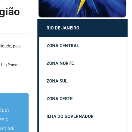
egião
RIO DE JANEIRO
ZONA CENTRAL
idade, pois
ZONA NORTE
 higiênicas
ZONA SUL
ZONA OESTE
dado
ILHA DO GOVERNADOR
re o
to sai