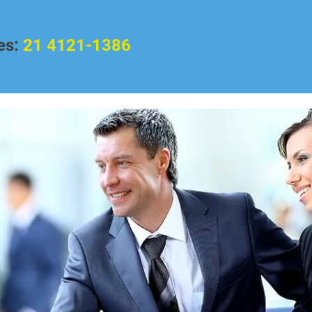
es:
21 4121-1386