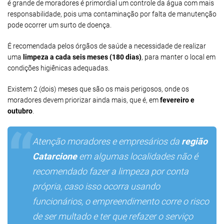
é grande de moradores é primordial um controle da água com mais
responsabilidade, pois uma contaminação por falta de manutenção
pode ocorrer um surto de doença.
É recomendada pelos órgãos de saúde a necessidade de realizar
uma
limpeza a cada seis meses (180 dias)
, para manter o local em
condições higiênicas adequadas.
Existem 2 (dois) meses que são os mais perigosos, onde os
moradores devem priorizar ainda mais, que é, em
fevereiro e
outubro
.
Atenção moradores e empresários da
região
Catarcione
em algumas localidades não é
recomendado fazer a limpeza por conta
própria, caso isso ocorra usando
funcionários, o empreendimento corre o risco
de ser multado e ter que refazer o serviço