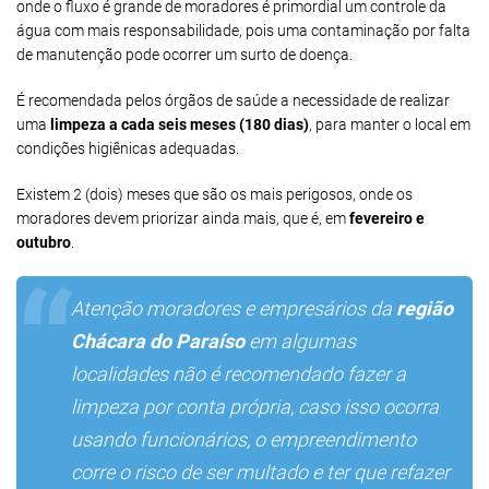
onde o fluxo é grande de moradores é primordial um controle da
água com mais responsabilidade, pois uma contaminação por falta
de manutenção pode ocorrer um surto de doença.
É recomendada pelos órgãos de saúde a necessidade de realizar
uma
limpeza a cada seis meses (180 dias)
, para manter o local em
condições higiênicas adequadas.
Existem 2 (dois) meses que são os mais perigosos, onde os
moradores devem priorizar ainda mais, que é, em
fevereiro e
outubro
.
Atenção moradores e empresários da
região
Chácara do Paraíso
em algumas
localidades não é recomendado fazer a
limpeza por conta própria, caso isso ocorra
usando funcionários, o empreendimento
corre o risco de ser multado e ter que refazer