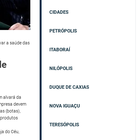
CIDADES
PETRÓPOLIS
var a saúde das
ITABORAÍ
de
NILÓPOLIS
DUQUE DE CAXIAS
em alvará da
empresa devem
NOVA IGUAÇU
as (botas),
 produtos
TERESÓPOLIS
ja do Céu,