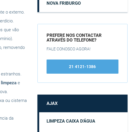
NOVA FRIBURGO
te o externo.
rdício.
os que vão
PREFERE NOS CONTACTAR
mínio).
ATRAVÉS DO TELEFONE?
do, removendo
FALE CONOSCO AGORA!
21 4121-1386
s estranhos.
a
limpeza
e
ova.
ixa ou cisterna
AJAX
ência da
LIMPEZA CAIXA D'ÁGUA