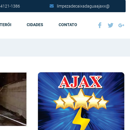
 4121-1386
limpezadecaixadaguaajaxx@
ITERÓI
CIDADES
CONTATO