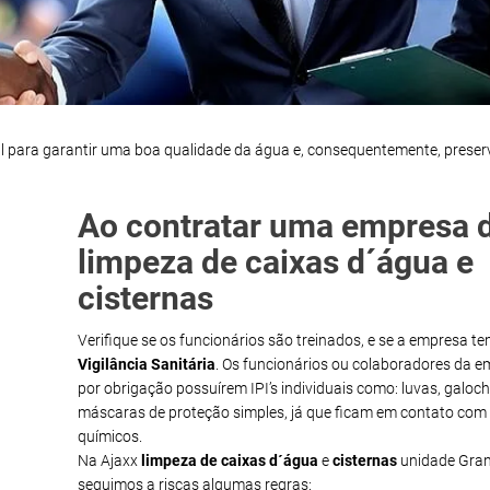
l para garantir uma boa qualidade da água e, consequentemente, preser
Ao contratar uma empresa 
limpeza de caixas d´água e
cisternas
Verifique se os funcionários são treinados, e se a empresa t
Vigilância Sanitária
. Os funcionários ou colaboradores da 
por obrigação possuírem IPI’s individuais como: luvas, galoch
máscaras de proteção simples, já que ficam em contato com
químicos.
Na Ajaxx
limpeza de caixas d´água
e
cisternas
unidade Gran
seguimos a riscas algumas regras: