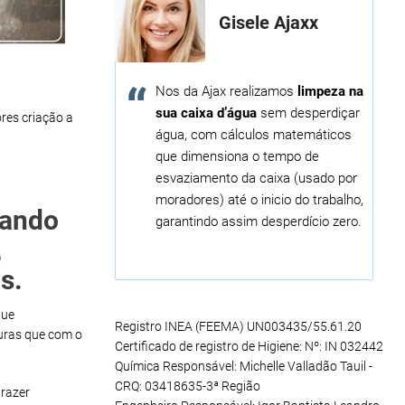
Gisele Ajaxx
Nos da Ajax realizamos
limpeza na
sua caixa d’água
sem desperdiçar
res criação a
água, com cálculos matemáticos
que dimensiona o tempo de
esvaziamento da caixa (usado por
moradores) até o inicio do trabalho,
uando
garantindo assim desperdício zero.
,
s.
que
Registro INEA (FEEMA) UN003435/55.61.20
uras que com o
Certificado de registro de Higiene: Nº: IN 032442
Química Responsável: Michelle Valladão Tauil -
CRQ: 03418635-3ª Região
razer