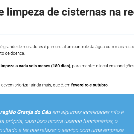
 limpeza de cisternas na r
 é grande de moradores é primordial um controle da água com mais resp
to de doença.
limpeza a cada seis meses (180 dias)
, para manter o local em condições
 devem priorizar ainda mais, que é, em
fevereiro e outubro
.
região Granja do Céu
em algumas localidades não é
 própria, caso isso ocorra usando funcionários, o
multado e ter que refazer o serviço com uma empresa