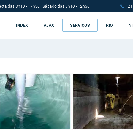
exta das 8h10 - 17h50 | Sábado das 8h10 - 12h50
21
INDEX
AJAX
SERVIÇOS
RIO
N