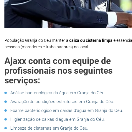
População Granja do Céu manter a
caixa ou cisterna limpa
é essencia
pessoas (moradores e trabalhadores) no local.
Ajaxx conta com equipe de
profissionais nos seguintes
serviços:
Análise bacteriológica da água em Granja do Céu.
Avaliação de condições estruturais em Granja do Céu.
Exame bacteriológico em caixas d’água em Granja do Céu.
Higienização de caixas d’água em Granja do Céu.
Limpeza de cisternas em Granja do Céu.