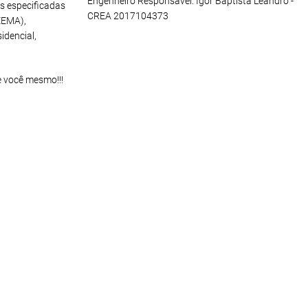
Engenheiro Responsável: Igor Baptista Leandro -
s especificadas
CREA 2017104373
EEMA),
idencial,
e você mesmo!!!