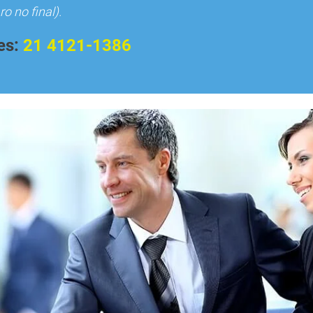
o no final).
es:
21 4121-1386