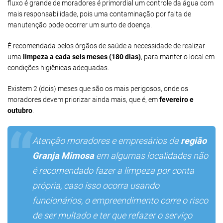
fluxo é grande de moradores é primordial um controle da água com
mais responsabilidade, pois uma contaminação por falta de
manutenção pode ocorrer um surto de doença.
É recomendada pelos órgãos de saúde a necessidade de realizar
uma
limpeza a cada seis meses (180 dias)
, para manter o local em
condições higiênicas adequadas.
Existem 2 (dois) meses que são os mais perigosos, onde os
moradores devem priorizar ainda mais, que é, em
fevereiro e
outubro
.
Atenção moradores e empresários da
região
Granja Mimosa
em algumas localidades não
é recomendado fazer a limpeza por conta
própria, caso isso ocorra usando
funcionários, o empreendimento corre o risco
de ser multado e ter que refazer o serviço