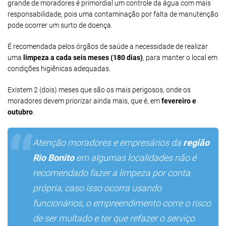
grande de moradores é primordial um controle da água com mais
responsabilidade, pois uma contaminação por falta de manutenção
pode ocorrer um surto de doença.
É recomendada pelos órgãos de saúde a necessidade de realizar
uma
limpeza a cada seis meses (180 dias)
, para manter o local em
condições higiênicas adequadas.
Existem 2 (dois) meses que são os mais perigosos, onde os
moradores devem priorizar ainda mais, que é, em
fevereiro e
outubro
.
Atenção moradores e empresários da
região
Rio Bonito
em algumas localidades não é
recomendado fazer a limpeza por conta
própria, caso isso ocorra usando
funcionários, o empreendimento corre o risco
de ser multado e ter que refazer o serviço