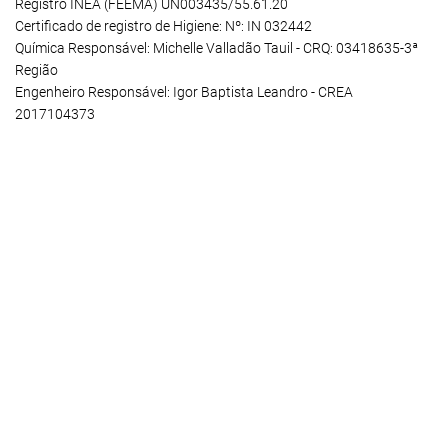
Registro INEA (FEEMA) UN003435/55.61.20
Certificado de registro de Higiene: Nº: IN 032442
Química Responsável: Michelle Valladão Tauil - CRQ: 03418635-3ª
Região
Engenheiro Responsável: Igor Baptista Leandro - CREA
2017104373