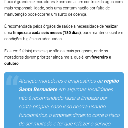
fluxo é grande de moradores é primordial um controle da água com
mais responsabilidade, pois uma contaminação por falta de
manutenção pode ocorrer um surto de doença.
É recomendada pelos órgãos de saúde a necessidade de realizar
uma
limpeza a cada seis meses (180 dias)
, para manter o local em
condições higiênicas adequadas.
Existem 2 (dois) meses que são os mais perigosos, onde os
moradores devem priorizar ainda mais, que é, em
fevereiro e
outubro
.
Atenção moradores e empresários da
região
Santa Bernadete
em algumas localidades
não é recomendado fazer a limpeza por
conta própria, caso isso ocorra usando
funcionários, o empreendimento corre o risco
de ser multado e ter que refazer o serviço