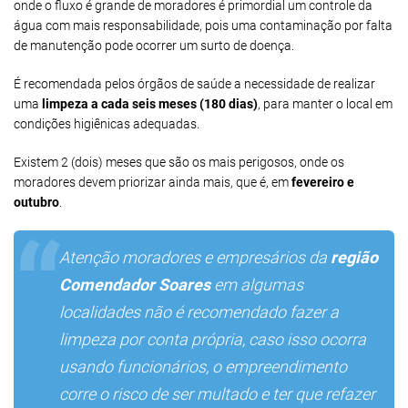
onde o fluxo é grande de moradores é primordial um controle da
água com mais responsabilidade, pois uma contaminação por falta
de manutenção pode ocorrer um surto de doença.
É recomendada pelos órgãos de saúde a necessidade de realizar
uma
limpeza a cada seis meses (180 dias)
, para manter o local em
condições higiênicas adequadas.
Existem 2 (dois) meses que são os mais perigosos, onde os
moradores devem priorizar ainda mais, que é, em
fevereiro e
outubro
.
Atenção moradores e empresários da
região
Comendador Soares
em algumas
localidades não é recomendado fazer a
limpeza por conta própria, caso isso ocorra
usando funcionários, o empreendimento
corre o risco de ser multado e ter que refazer