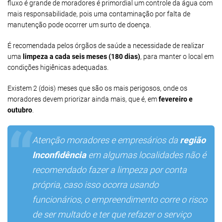
fluxo é grande de moradores é primordial um controle da água com
mais responsabilidade, pois uma contaminação por falta de
manutenção pode ocorrer um surto de doença.
É recomendada pelos órgãos de saúde a necessidade de realizar
uma
limpeza a cada seis meses (180 dias)
, para manter o local em
condições higiênicas adequadas.
Existem 2 (dois) meses que são os mais perigosos, onde os
moradores devem priorizar ainda mais, que é, em
fevereiro e
outubro
.
Atenção moradores e empresários da
região
Inconfidência
em algumas localidades não é
recomendado fazer a limpeza por conta
própria, caso isso ocorra usando
funcionários, o empreendimento corre o risco
de ser multado e ter que refazer o serviço