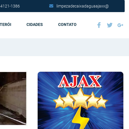
 4121-1386
limpezadecaixadaguaajaxx@
ITERÓI
CIDADES
CONTATO