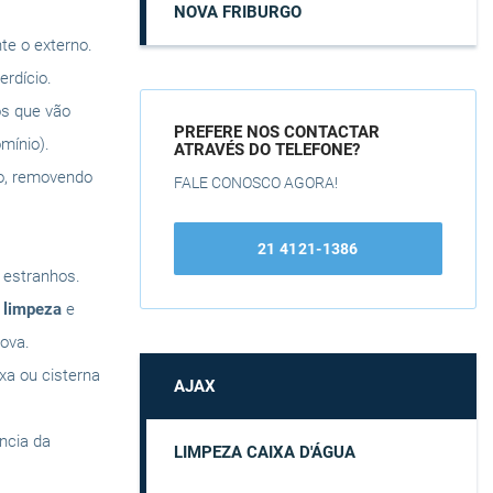
NOVA FRIBURGO
te o externo.
rdício.
os que vão
PREFERE NOS CONTACTAR
mínio).
ATRAVÉS DO TELEFONE?
do, removendo
FALE CONOSCO AGORA!
21 4121-1386
s estranhos.
a
limpeza
e
ova.
ixa ou cisterna
AJAX
ência da
LIMPEZA CAIXA D'ÁGUA