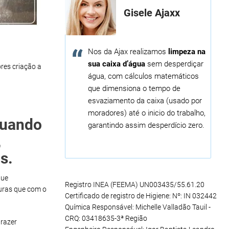
Gisele Ajaxx
Nos da Ajax realizamos
limpeza na
sua caixa d’água
sem desperdiçar
res criação a
água, com cálculos matemáticos
que dimensiona o tempo de
esvaziamento da caixa (usado por
moradores) até o inicio do trabalho,
tuando
garantindo assim desperdício zero.
,
s.
que
Registro INEA (FEEMA) UN003435/55.61.20
uras que com o
Certificado de registro de Higiene: Nº: IN 032442
Química Responsável: Michelle Valladão Tauil -
CRQ: 03418635-3ª Região
razer