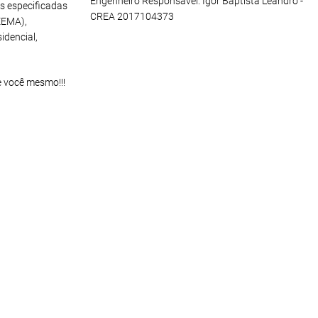
Engenheiro Responsável: Igor Baptista Leandro -
s especificadas
CREA 2017104373
EEMA),
idencial,
e você mesmo!!!