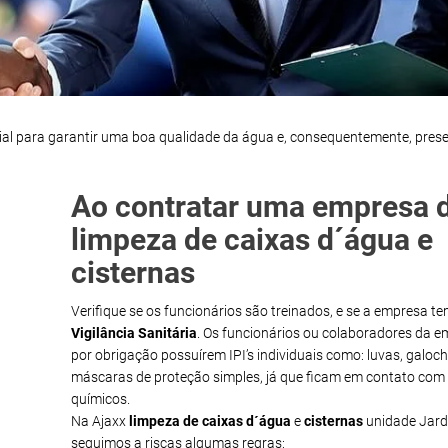
ial para garantir uma boa qualidade da água e, consequentemente, pres
Ao contratar uma empresa 
limpeza de caixas d´água e
cisternas
Verifique se os funcionários são treinados, e se a empresa t
Vigilância Sanitária
. Os funcionários ou colaboradores da 
por obrigação possuírem IPI’s individuais como: luvas, galoch
máscaras de proteção simples, já que ficam em contato com
químicos.
Na Ajaxx
limpeza de caixas d´água
e
cisternas
unidade Jar
seguimos a riscas algumas regras: