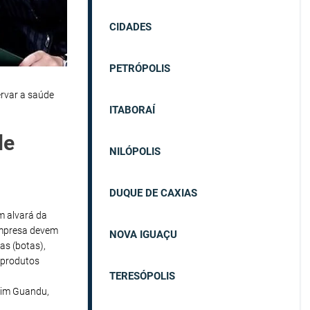
CIDADES
PETRÓPOLIS
ervar a saúde
ITABORAÍ
de
NILÓPOLIS
DUQUE DE CAXIAS
em alvará da
empresa devem
NOVA IGUAÇU
as (botas),
 produtos
TERESÓPOLIS
dim Guandu,