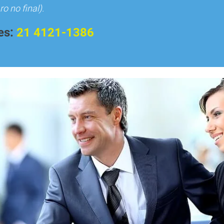
o no final).
es:
21 4121-1386