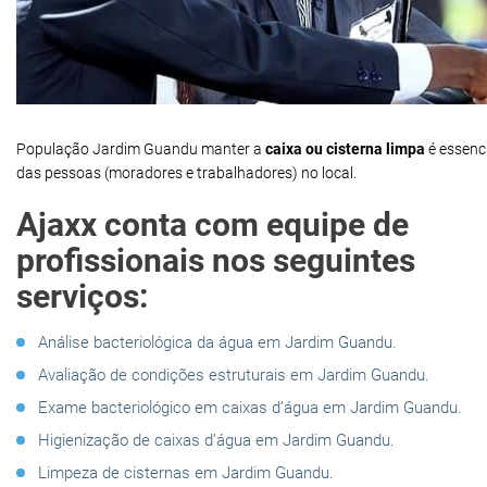
População Jardim Guandu manter a
caixa ou cisterna limpa
é essenc
das pessoas (moradores e trabalhadores) no local.
Ajaxx conta com equipe de
profissionais nos seguintes
serviços:
Análise bacteriológica da água em Jardim Guandu.
Avaliação de condições estruturais em Jardim Guandu.
Exame bacteriológico em caixas d’água em Jardim Guandu.
Higienização de caixas d’água em Jardim Guandu.
Limpeza de cisternas em Jardim Guandu.