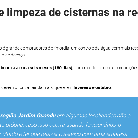
 limpeza de cisternas na r
o é grande de moradores é primordial um controle da água com mais res
to de doença.
limpeza a cada seis meses (180 dias)
, para manter o local em condições
 devem priorizar ainda mais, que é, em
fevereiro e outubro
.
região Jardim Guandu
em algumas localidades não é
 própria, caso isso ocorra usando funcionários, o
multado e ter que refazer o serviço com uma empresa