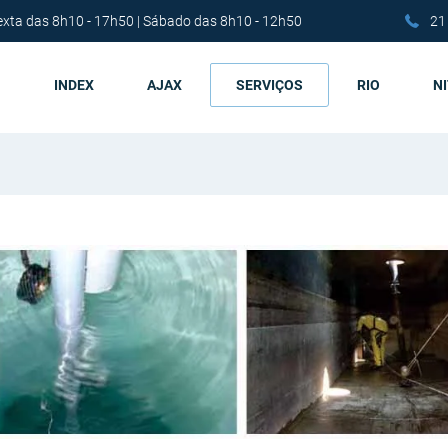
exta das 8h10 - 17h50 | Sábado das 8h10 - 12h50
21
INDEX
AJAX
SERVIÇOS
RIO
N