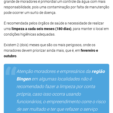
grande de moradores é primordial um controle da água com mais
responsabilidade, pois uma contaminação por falta de manutenção
pode ocorrer um surto de doença.
É recomendada pelos órgãos de saúde a necessidade de realizar
uma
limpeza a cada seis meses (180 dias)
, para manter o local em
condições higiênicas adequadas.
Existem 2 (dois) meses que são os mais perigosos, onde os
moradores devem priorizar ainda mais, que é, em
fevereiro e
outubro
.
Atenção moradores e empresários da
região
Bingen
em algumas localidades não é
recomendado fazer a limpeza por conta
própria, caso isso ocorra usando
funcionários, o empreendimento corre o risco
de ser multado e ter que refazer o serviço