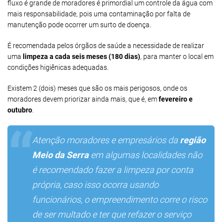
fluxo é grande de moradores é primordial um controle da água com
mais responsabilidade, pois uma contaminação por falta de
manutenção pode ocorrer um surto de doença.
É recomendada pelos órgãos de saúde a necessidade de realizar
uma
limpeza a cada seis meses (180 dias)
, para manter o local em
condições higiênicas adequadas.
Existem 2 (dois) meses que são os mais perigosos, onde os
moradores devem priorizar ainda mais, que é, em
fevereiro e
outubro
.
Atenção moradores e empresários da
região
Meio da Serra
em algumas localidades não
é recomendado fazer a limpeza por conta
própria, caso isso ocorra usando
funcionários, o empreendimento corre o risco
de ser multado e ter que refazer o serviço