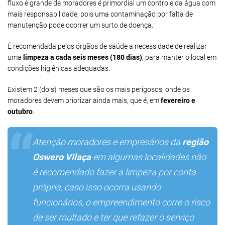
fluxo é grande de moradores é primordial um controle da água com
mais responsabilidade, pois uma contaminação por falta de
manutenção pode ocorrer um surto de doença.
É recomendada pelos órgãos de saúde a necessidade de realizar
uma
limpeza a cada seis meses (180 dias)
, para manter o local em
condições higiênicas adequadas.
Existem 2 (dois) meses que são os mais perigosos, onde os
moradores devem priorizar ainda mais, que é, em
fevereiro e
outubro
.
Atenção moradores e empresários da
região
Oswero Vilaça
em algumas localidades não
é recomendado fazer a limpeza por conta
própria, caso isso ocorra usando
funcionários, o empreendimento corre o risco
de ser multado e ter que refazer o serviço