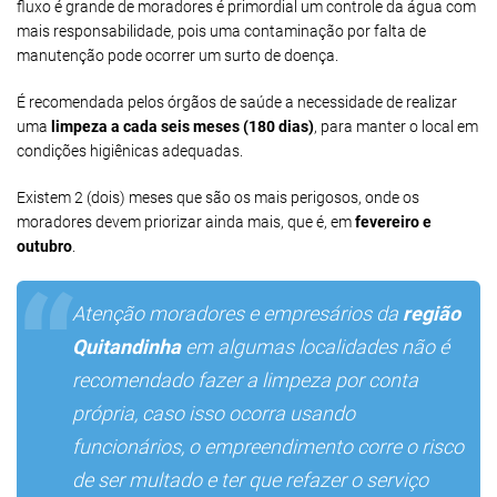
fluxo é grande de moradores é primordial um controle da água com
mais responsabilidade, pois uma contaminação por falta de
manutenção pode ocorrer um surto de doença.
É recomendada pelos órgãos de saúde a necessidade de realizar
uma
limpeza a cada seis meses (180 dias)
, para manter o local em
condições higiênicas adequadas.
Existem 2 (dois) meses que são os mais perigosos, onde os
moradores devem priorizar ainda mais, que é, em
fevereiro e
outubro
.
Atenção moradores e empresários da
região
Quitandinha
em algumas localidades não é
recomendado fazer a limpeza por conta
própria, caso isso ocorra usando
funcionários, o empreendimento corre o risco
de ser multado e ter que refazer o serviço