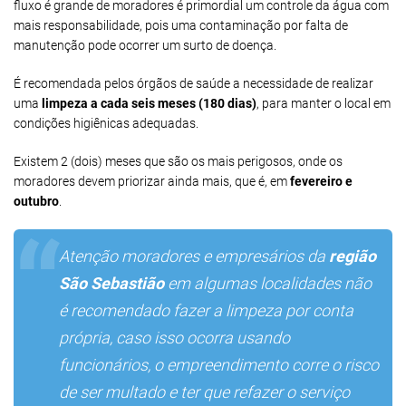
fluxo é grande de moradores é primordial um controle da água com
mais responsabilidade, pois uma contaminação por falta de
manutenção pode ocorrer um surto de doença.
É recomendada pelos órgãos de saúde a necessidade de realizar
uma
limpeza a cada seis meses (180 dias)
, para manter o local em
condições higiênicas adequadas.
Existem 2 (dois) meses que são os mais perigosos, onde os
moradores devem priorizar ainda mais, que é, em
fevereiro e
outubro
.
Atenção moradores e empresários da
região
São Sebastião
em algumas localidades não
é recomendado fazer a limpeza por conta
própria, caso isso ocorra usando
funcionários, o empreendimento corre o risco
de ser multado e ter que refazer o serviço