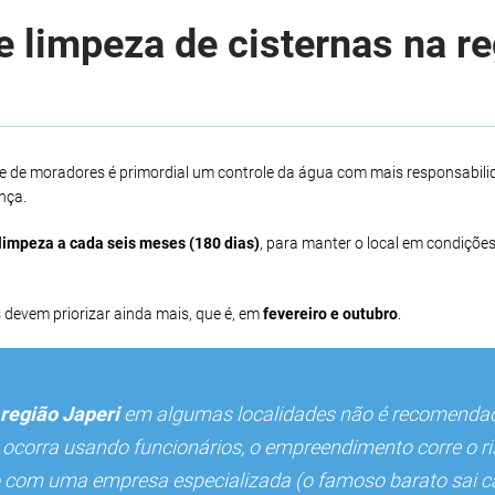
 limpeza de cisternas na r
e de moradores é primordial um controle da água com mais responsabili
nça.
limpeza a cada seis meses (180 dias)
, para manter o local em condições
 devem priorizar ainda mais, que é, em
fevereiro e outubro
.
região Japeri
em algumas localidades não é recomendad
o ocorra usando funcionários, o empreendimento corre o r
iço com uma empresa especializada (o famoso barato sai c