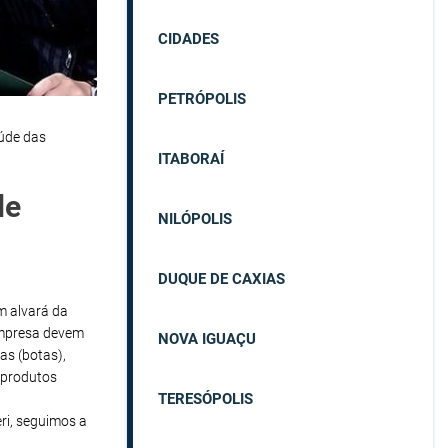
CIDADES
PETRÓPOLIS
aúde das
ITABORAÍ
de
NILÓPOLIS
DUQUE DE CAXIAS
em alvará da
empresa devem
NOVA IGUAÇU
as (botas),
 produtos
TERESÓPOLIS
ri, seguimos a