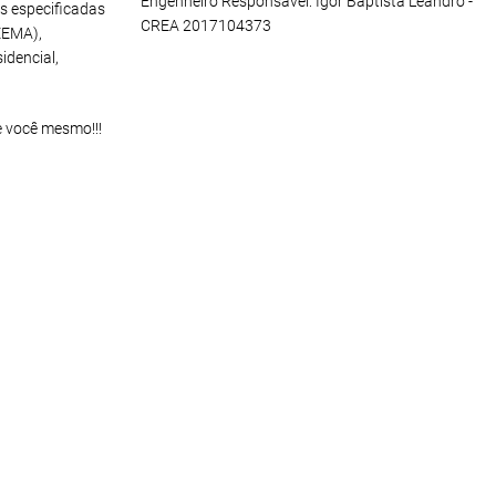
Engenheiro Responsável: Igor Baptista Leandro -
s especificadas
CREA 2017104373
EEMA),
idencial,
e você mesmo!!!