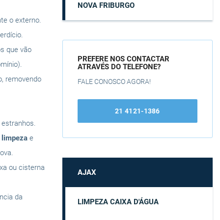
NOVA FRIBURGO
te o externo.
rdício.
os que vão
PREFERE NOS CONTACTAR
mínio).
ATRAVÉS DO TELEFONE?
do, removendo
FALE CONOSCO AGORA!
21 4121-1386
s estranhos.
a
limpeza
e
ova.
ixa ou cisterna
AJAX
ência da
LIMPEZA CAIXA D'ÁGUA