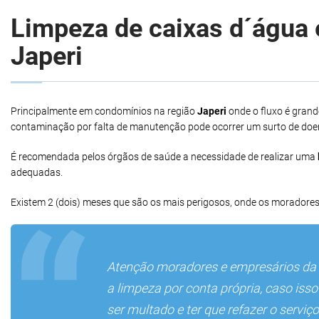
Limpeza de caixas d´água e
Japeri
Principalmente em condomínios na região
Japeri
onde o fluxo é grand
contaminação por falta de manutenção pode ocorrer um surto de doe
É recomendada pelos órgãos de saúde a necessidade de realizar uma
adequadas.
Existem 2 (dois) meses que são os mais perigosos, onde os moradores
Atenção moradores e empresários da
a limpeza por conta própria, caso iss
ser multado e ter que refazer o serv