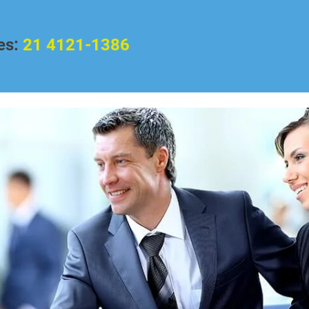
es:
21 4121-1386