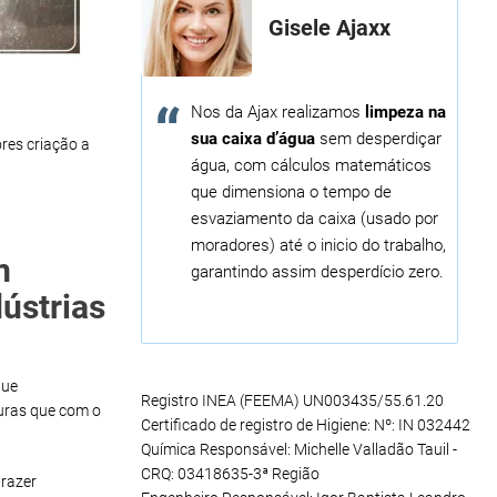
Gisele Ajaxx
Nos da Ajax realizamos
limpeza na
sua caixa d’água
sem desperdiçar
res criação a
água, com cálculos matemáticos
que dimensiona o tempo de
esvaziamento da caixa (usado por
moradores) até o inicio do trabalho,
m
garantindo assim desperdício zero.
ústrias
que
Registro INEA (FEEMA) UN003435/55.61.20
uras que com o
Certificado de registro de Higiene: Nº: IN 032442
Química Responsável: Michelle Valladão Tauil -
CRQ: 03418635-3ª Região
razer