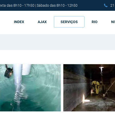
exta das 8h10 - 17h50 | Sábado das 8h10 - 12h50
21
INDEX
AJAX
SERVIÇOS
RIO
N