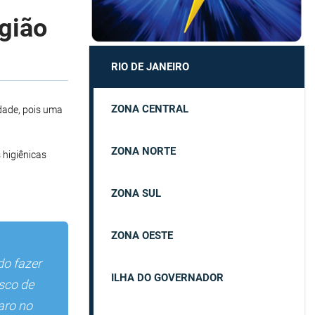
egião
RIO DE JANEIRO
ZONA CENTRAL
dade, pois uma
ZONA NORTE
 higiênicas
ZONA SUL
ZONA OESTE
o fazer
ILHA DO GOVERNADOR
isco de
aro no