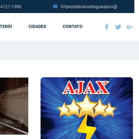
 4121-1386
limpezadecaixadaguaajaxx@
ITERÓI
CIDADES
CONTATO