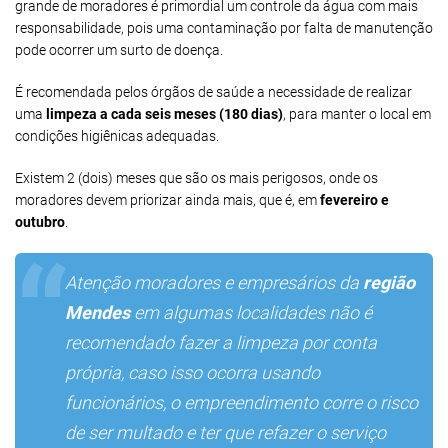
grande de moradores é primordial um controle da água com mais
responsabilidade, pois uma contaminação por falta de manutenção
pode ocorrer um surto de doença.
É recomendada pelos órgãos de saúde a necessidade de realizar
uma
limpeza a cada seis meses (180 dias)
, para manter o local em
condições higiênicas adequadas.
Existem 2 (dois) meses que são os mais perigosos, onde os
moradores devem priorizar ainda mais, que é, em
fevereiro e
outubro
.
Atenção moradores e empresários da
região
Mendes
em algumas localidades não é
recomendado fazer a limpeza por conta
própria, caso isso ocorra usando
funcionários, o empreendimento corre o risco
de ser multado e ter que refazer o serviço