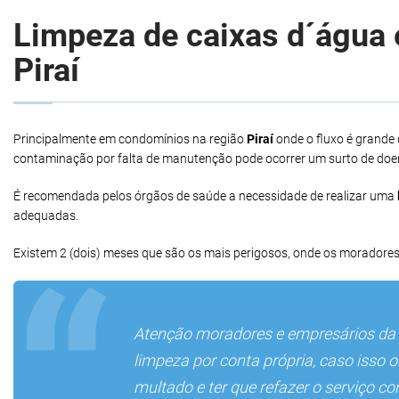
Limpeza de caixas d´água e
Piraí
Principalmente em condomínios na região
Piraí
onde o fluxo é grande
contaminação por falta de manutenção pode ocorrer um surto de doe
É recomendada pelos órgãos de saúde a necessidade de realizar uma
adequadas.
Existem 2 (dois) meses que são os mais perigosos, onde os moradores
Atenção moradores e empresários da
limpeza por conta própria, caso isso 
multado e ter que refazer o serviço c