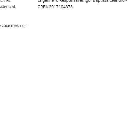
EEMA),
Engenheiro Responsável: Igor Baptista Leandro -
idencial,
CREA 2017104373
e você mesmo!!!