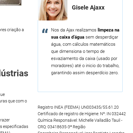
Gisele Ajaxx
Nos da Ajax realizamos
limpeza na
res criação a
sua caixa d’água
sem desperdiçar
água, com cálculos matemáticos
que dimensiona o tempo de
esvaziamento da caixa (usado por
moradores) até o inicio do trabalho,
ústrias
garantindo assim desperdício zero.
que
uras que com o
Registro INEA (FEEMA) UN003435/55.61.20
Certificado de registro de Higiene: Nº: IN 032442
razer
Química Responsável: Michelle Valladão Tauil -
s especificadas
CRQ: 03418635-3ª Região