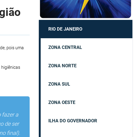
egião
RIO DE JANEIRO
ZONA CENTRAL
ade, pois uma
ZONA NORTE
 higiênicas
ZONA SUL
ZONA OESTE
fazer a
ILHA DO GOVERNADOR
o de ser
o final).