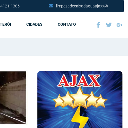
 4121-1386
limpezadecaixadaguaajaxx@
ITERÓI
CIDADES
CONTATO