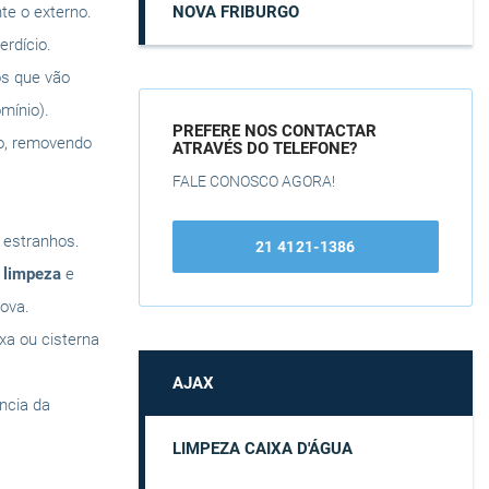
NOVA FRIBURGO
te o externo.
rdício.
os que vão
mínio).
PREFERE NOS CONTACTAR
do, removendo
ATRAVÉS DO TELEFONE?
FALE CONOSCO AGORA!
s estranhos.
21 4121-1386
a
limpeza
e
ova.
ixa ou cisterna
AJAX
ência da
LIMPEZA CAIXA D'ÁGUA