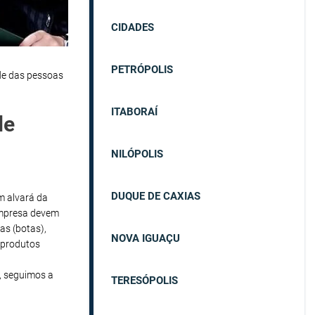
CIDADES
PETRÓPOLIS
de das pessoas
ITABORAÍ
de
NILÓPOLIS
DUQUE DE CAXIAS
em alvará da
empresa devem
as (botas),
NOVA IGUAÇU
 produtos
, seguimos a
TERESÓPOLIS