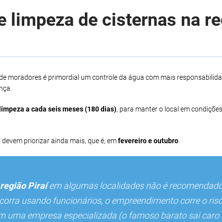
 limpeza de cisternas na r
 de moradores é primordial um controle da água com mais responsabilid
nça.
limpeza a cada seis meses (180 dias)
, para manter o local em condições
 devem priorizar ainda mais, que é, em
fevereiro e outubro
.
região Piraí
em algumas localidades não é recomendado 
ocorra usando funcionários, o empreendimento corre o risc
om uma empresa especializada (o famoso barato sai caro n