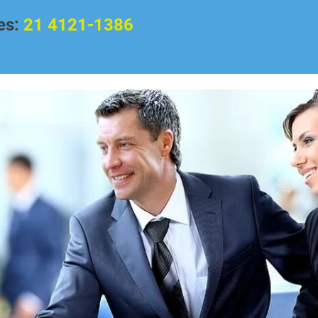
es:
21 4121-1386