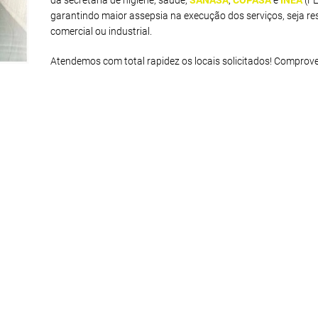
da secretaria de higiene, saúde,
SANASA
,
COPASA
e
INEA
(F
garantindo maior assepsia na execução dos serviços, seja res
comercial ou industrial.
Atendemos com total rapidez os locais solicitados! Comprov