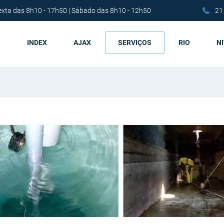
exta das 8h10 - 17h50 | Sábado das 8h10 - 12h50
21
INDEX
AJAX
SERVIÇOS
RIO
N