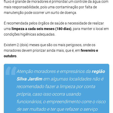
fluxo é grande de moradores é primordial um controle da água com
mais responsabilidade, pois uma contaminação por falta de
manutenção pode ocorrer um surto de doença.
É recomendada pelos órgãos de saúde a necessidade de realizar
uma
limpeza a cada seis meses (180 dias)
, para manter o local em
condições higiênicas adequadas.
Existem 2 (dois) meses que são os mais perigosos, onde os
moradores devem priorizar ainda mais, que é, em
fevereiro e
outubro
.
Atenção moradores e empresários da
região
Silva Jardim
em algumas localidades não é
recomendado fazer a limpeza por conta
própria, caso isso ocorra usando
funcionários, o empreendimento corre o risco
de ser multado e ter que refazer o serviço