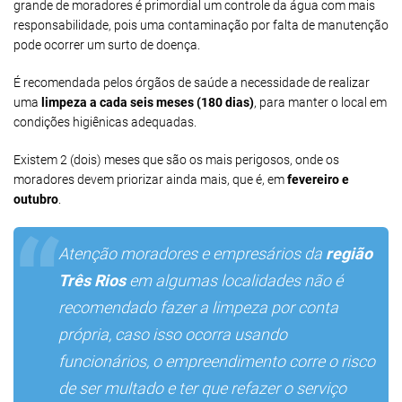
grande de moradores é primordial um controle da água com mais
responsabilidade, pois uma contaminação por falta de manutenção
pode ocorrer um surto de doença.
É recomendada pelos órgãos de saúde a necessidade de realizar
uma
limpeza a cada seis meses (180 dias)
, para manter o local em
condições higiênicas adequadas.
Existem 2 (dois) meses que são os mais perigosos, onde os
moradores devem priorizar ainda mais, que é, em
fevereiro e
outubro
.
Atenção moradores e empresários da
região
Três Rios
em algumas localidades não é
recomendado fazer a limpeza por conta
própria, caso isso ocorra usando
funcionários, o empreendimento corre o risco
de ser multado e ter que refazer o serviço