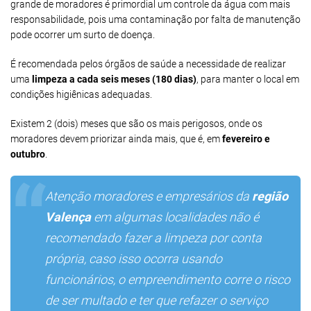
grande de moradores é primordial um controle da água com mais
responsabilidade, pois uma contaminação por falta de manutenção
pode ocorrer um surto de doença.
É recomendada pelos órgãos de saúde a necessidade de realizar
uma
limpeza a cada seis meses (180 dias)
, para manter o local em
condições higiênicas adequadas.
Existem 2 (dois) meses que são os mais perigosos, onde os
moradores devem priorizar ainda mais, que é, em
fevereiro e
outubro
.
Atenção moradores e empresários da
região
Valença
em algumas localidades não é
recomendado fazer a limpeza por conta
própria, caso isso ocorra usando
funcionários, o empreendimento corre o risco
de ser multado e ter que refazer o serviço