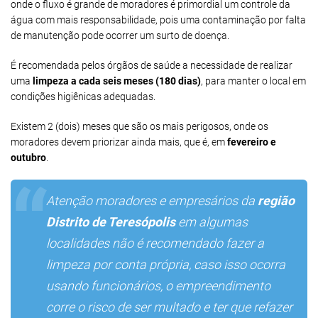
onde o fluxo é grande de moradores é primordial um controle da
água com mais responsabilidade, pois uma contaminação por falta
de manutenção pode ocorrer um surto de doença.
É recomendada pelos órgãos de saúde a necessidade de realizar
uma
limpeza a cada seis meses (180 dias)
, para manter o local em
condições higiênicas adequadas.
Existem 2 (dois) meses que são os mais perigosos, onde os
moradores devem priorizar ainda mais, que é, em
fevereiro e
outubro
.
Atenção moradores e empresários da
região
Distrito de Teresópolis
em algumas
localidades não é recomendado fazer a
limpeza por conta própria, caso isso ocorra
usando funcionários, o empreendimento
corre o risco de ser multado e ter que refazer