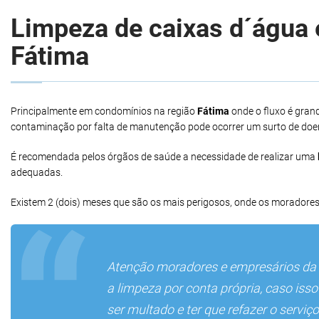
Limpeza de caixas d´água e
Fátima
Principalmente em condomínios na região
Fátima
onde o fluxo é gran
contaminação por falta de manutenção pode ocorrer um surto de doe
É recomendada pelos órgãos de saúde a necessidade de realizar uma
adequadas.
Existem 2 (dois) meses que são os mais perigosos, onde os moradores
Atenção moradores e empresários da
a limpeza por conta própria, caso iss
ser multado e ter que refazer o serv