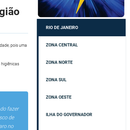
egião
RIO DE JANEIRO
ZONA CENTRAL
idade, pois uma
ZONA NORTE
 higiênicas
ZONA SUL
ZONA OESTE
do fazer
ILHA DO GOVERNADOR
isco de
aro no