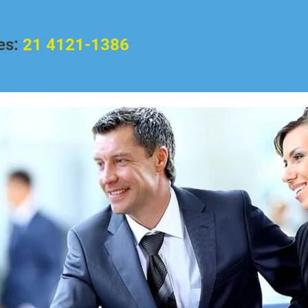
es:
21 4121-1386