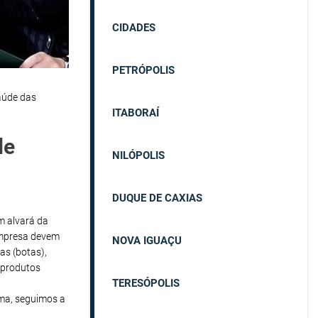
CIDADES
PETRÓPOLIS
aúde das
ITABORAÍ
de
NILÓPOLIS
DUQUE DE CAXIAS
em alvará da
empresa devem
NOVA IGUAÇU
as (botas),
 produtos
TERESÓPOLIS
ma, seguimos a