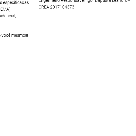
Engenheiro Responsável: Igor Baptista Leandro -
s especificadas
CREA 2017104373
EEMA),
idencial,
e você mesmo!!!