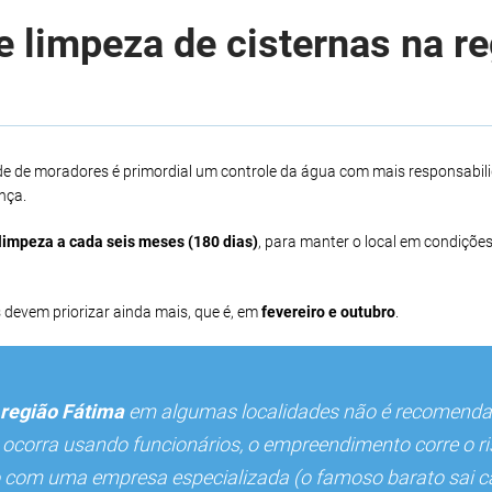
 limpeza de cisternas na r
de de moradores é primordial um controle da água com mais responsabil
nça.
limpeza a cada seis meses (180 dias)
, para manter o local em condições
 devem priorizar ainda mais, que é, em
fevereiro e outubro
.
região Fátima
em algumas localidades não é recomenda
o ocorra usando funcionários, o empreendimento corre o r
iço com uma empresa especializada (o famoso barato sai c