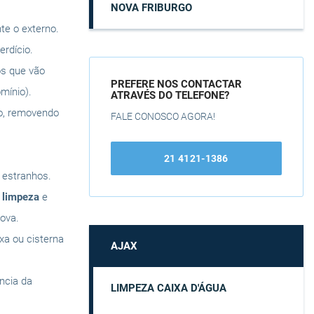
NOVA FRIBURGO
te o externo.
rdício.
os que vão
PREFERE NOS CONTACTAR
mínio).
ATRAVÉS DO TELEFONE?
do, removendo
FALE CONOSCO AGORA!
21 4121-1386
s estranhos.
a
limpeza
e
ova.
ixa ou cisterna
AJAX
ência da
LIMPEZA CAIXA D'ÁGUA