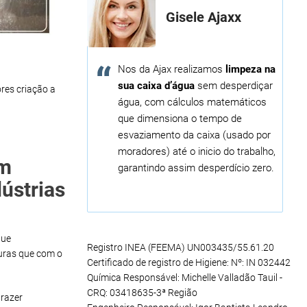
Gisele Ajaxx
Nos da Ajax realizamos
limpeza na
sua caixa d’água
sem desperdiçar
res criação a
água, com cálculos matemáticos
que dimensiona o tempo de
esvaziamento da caixa (usado por
moradores) até o inicio do trabalho,
em
garantindo assim desperdício zero.
ústrias
que
Registro INEA (FEEMA) UN003435/55.61.20
uras que com o
Certificado de registro de Higiene: Nº: IN 032442
Química Responsável: Michelle Valladão Tauil -
CRQ: 03418635-3ª Região
razer