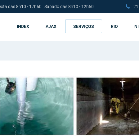
exta das 8h10 - 17h50 | Sábado das 8h10 - 12h50
21
INDEX
AJAX
SERVIÇOS
RIO
N