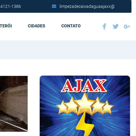
 4121-1386
limpezadecaixadaguaajaxx@
ITERÓI
CIDADES
CONTATO