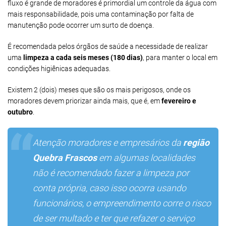
fluxo é grande de moradores é primordial um controle da água com
mais responsabilidade, pois uma contaminação por falta de
manutenção pode ocorrer um surto de doença.
É recomendada pelos órgãos de saúde a necessidade de realizar
uma
limpeza a cada seis meses (180 dias)
, para manter o local em
condições higiênicas adequadas.
Existem 2 (dois) meses que são os mais perigosos, onde os
moradores devem priorizar ainda mais, que é, em
fevereiro e
outubro
.
Atenção moradores e empresários da
região
Quebra Frascos
em algumas localidades
não é recomendado fazer a limpeza por
conta própria, caso isso ocorra usando
funcionários, o empreendimento corre o risco
de ser multado e ter que refazer o serviço