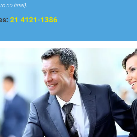
o no final).
es:
21 4121-1386