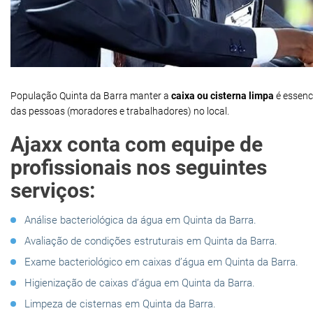
População Quinta da Barra manter a
caixa ou cisterna limpa
é essenc
das pessoas (moradores e trabalhadores) no local.
Ajaxx conta com equipe de
profissionais nos seguintes
serviços:
Análise bacteriológica da água em Quinta da Barra.
Avaliação de condições estruturais em Quinta da Barra.
Exame bacteriológico em caixas d’água em Quinta da Barra.
Higienização de caixas d’água em Quinta da Barra.
Limpeza de cisternas em Quinta da Barra.