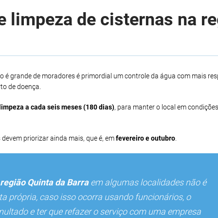
 limpeza de cisternas na r
xo é grande de moradores é primordial um controle da água com mais res
to de doença.
limpeza a cada seis meses (180 dias)
, para manter o local em condições
 devem priorizar ainda mais, que é, em
fevereiro e outubro
.
região Quinta da Barra
em algumas localidades não é
 própria, caso isso ocorra usando funcionários, o
multado e ter que refazer o serviço com uma empresa