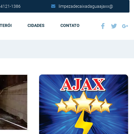
 4121-1386
limpezadecaixadaguaajaxx@
ITERÓI
CIDADES
CONTATO