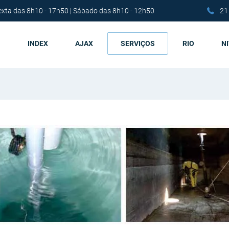
exta das 8h10 - 17h50 | Sábado das 8h10 - 12h50
21
INDEX
AJAX
SERVIÇOS
RIO
N