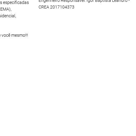
Engenheiro Responsável: Igor Baptista Leandro -
s especificadas
CREA 2017104373
EEMA),
idencial,
e você mesmo!!!