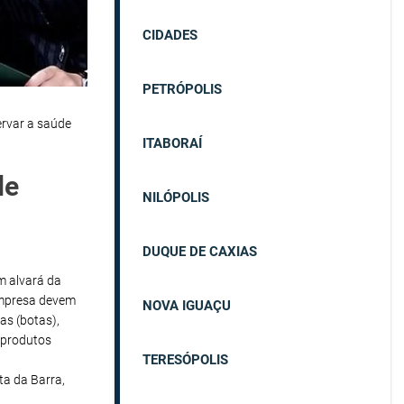
CIDADES
PETRÓPOLIS
ervar a saúde
ITABORAÍ
de
NILÓPOLIS
DUQUE DE CAXIAS
em alvará da
empresa devem
NOVA IGUAÇU
as (botas),
 produtos
TERESÓPOLIS
ta da Barra,