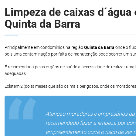
Limpeza de caixas d´água e
Quinta da Barra
Principalmente em condomínios na região
Quinta da Barra
onde o flu
pois uma contaminação por falta de manutenção pode ocorrer um sur
É recomendada pelos órgãos de saúde a necessidade de realizar uma
adequadas.
Existem 2 (dois) meses que são os mais perigosos, onde os moradores
Atenção moradores e empresários da
recomendado fazer a limpeza por conta
empreendimento corre o risco de ser 