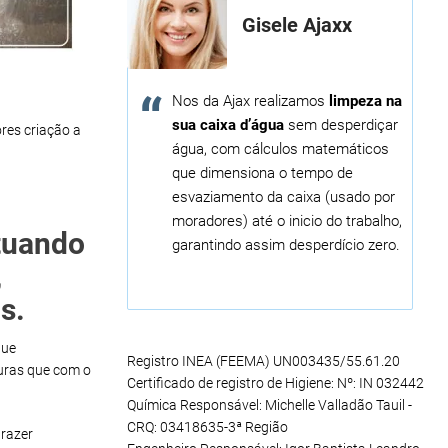
Gisele Ajaxx
Nos da Ajax realizamos
limpeza na
sua caixa d’água
sem desperdiçar
res criação a
água, com cálculos matemáticos
que dimensiona o tempo de
esvaziamento da caixa (usado por
moradores) até o inicio do trabalho,
atuando
garantindo assim desperdício zero.
,
s.
que
Registro INEA (FEEMA) UN003435/55.61.20
uras que com o
Certificado de registro de Higiene: Nº: IN 032442
Química Responsável: Michelle Valladão Tauil -
CRQ: 03418635-3ª Região
razer