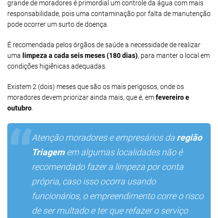
grande de moradores é primordial um controle da água com mais
responsabilidade, pois uma contaminação por falta de manutenção
pode ocorrer um surto de doença.
É recomendada pelos órgãos de saúde a necessidade de realizar
uma
limpeza a cada seis meses (180 dias)
, para manter o local em
condições higiênicas adequadas.
Existem 2 (dois) meses que são os mais perigosos, onde os
moradores devem priorizar ainda mais, que é, em
fevereiro e
outubro
.
Atenção moradores e empresários da
região
Triagem
em algumas localidades não é
recomendado fazer a limpeza por conta
própria, caso isso ocorra usando
funcionários, o empreendimento corre o risco
de ser multado e ter que refazer o serviço