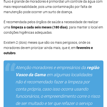
fluxo é grande de moradores é primordial um controle da água com
mais responsabilidade, pois uma contaminação por falta de
manutenção pode ocorrer um surto de doença.
É recomendada pelos órgãos de saúde a necessidade de realizar
uma
limpeza a cada seis meses (180 dias)
, para manter o local em
condições higiênicas adequadas.
Existem 2 (dois) meses que são os mais perigosos, onde os
moradores devem priorizar ainda mais, que é, em
fevereiro e
outubro
.
Atenção moradores e empresários da
região
Vasco da Gama
em algumas localidades
não é recomendado fazer a limpeza por
conta própria, caso isso ocorra usando
funcionários, o empreendimento corre o risco
de ser multado e ter que refazer o serviço