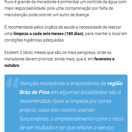
fluxo é grande de moradores é primordial um controle da água com
mais responsabilidade, pois uma contaminação por falta de
manutenção pode ocorrer um surto de doença.
É recomendada pelos órgãos de saúde a necessidade de realizar
uma
limpeza a cada seis meses (180 dias)
, para manter o local em
condições higiênicas adequadas.
Existem 2 (dois) meses que são os mais perigosos, onde os
moradores devem priorizar ainda mais, que é, em
fevereiro e
outubro
.
Atenção moradores e empresários da
região
Brás de Pina
em algumas localidades não é
recomendado fazer a limpeza por conta
própria, caso isso ocorra usando
funcionários, o empreendimento corre o risco
de ser multado e ter que refazer o serviço