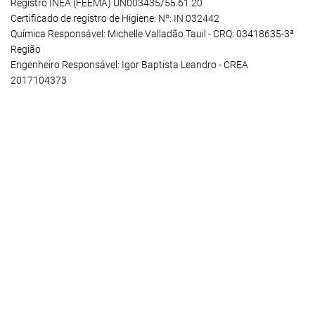
Registro INEA (FEEMA) UN003435/55.61.20
Certificado de registro de Higiene: Nº: IN 032442
Química Responsável: Michelle Valladão Tauil - CRQ: 03418635-3ª
Região
Engenheiro Responsável: Igor Baptista Leandro - CREA
2017104373