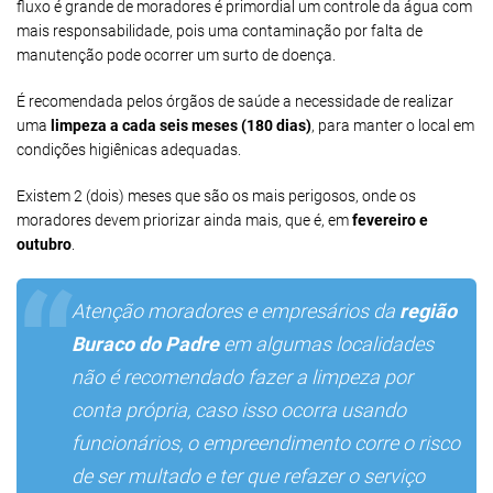
fluxo é grande de moradores é primordial um controle da água com
mais responsabilidade, pois uma contaminação por falta de
manutenção pode ocorrer um surto de doença.
É recomendada pelos órgãos de saúde a necessidade de realizar
uma
limpeza a cada seis meses (180 dias)
, para manter o local em
condições higiênicas adequadas.
Existem 2 (dois) meses que são os mais perigosos, onde os
moradores devem priorizar ainda mais, que é, em
fevereiro e
outubro
.
Atenção moradores e empresários da
região
Buraco do Padre
em algumas localidades
não é recomendado fazer a limpeza por
conta própria, caso isso ocorra usando
funcionários, o empreendimento corre o risco
de ser multado e ter que refazer o serviço