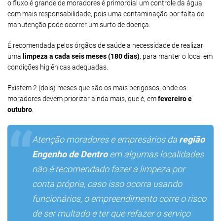
o fluxo é grande de moradores é primordial um controle da água
com mais responsabilidade, pois uma contaminação por falta de
manutenção pode ocorrer um surto de doença.
É recomendada pelos órgãos de saúde a necessidade de realizar
uma
limpeza a cada seis meses (180 dias)
, para manter o local em
condições higiênicas adequadas.
Existem 2 (dois) meses que são os mais perigosos, onde os
moradores devem priorizar ainda mais, que é, em
fevereiro e
outubro
.
Atenção moradores e empresários da
região
Engenho de Dentro
em algumas localidades
não é recomendado fazer a limpeza por
conta própria, caso isso ocorra usando
funcionários, o empreendimento corre o risco
de ser multado e ter que refazer o serviço