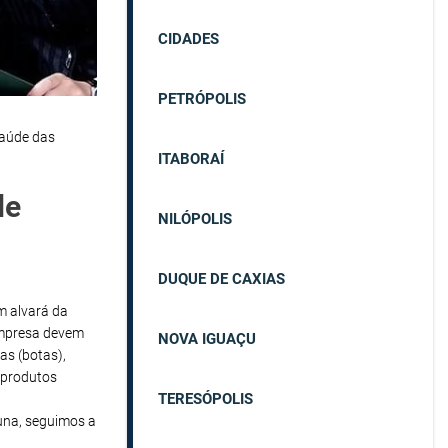
CIDADES
PETRÓPOLIS
saúde das
ITABORAÍ
de
NILÓPOLIS
DUQUE DE CAXIAS
em alvará da
empresa devem
NOVA IGUAÇU
as (botas),
 produtos
TERESÓPOLIS
na, seguimos a