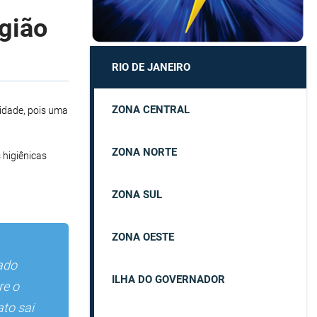
egião
RIO DE JANEIRO
ZONA CENTRAL
idade, pois uma
ZONA NORTE
 higiênicas
ZONA SUL
ZONA OESTE
ado
ILHA DO GOVERNADOR
re o
to sai