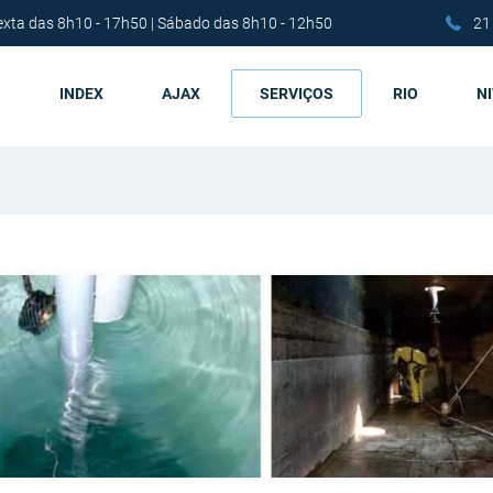
exta das 8h10 - 17h50 | Sábado das 8h10 - 12h50
21
INDEX
AJAX
SERVIÇOS
RIO
N