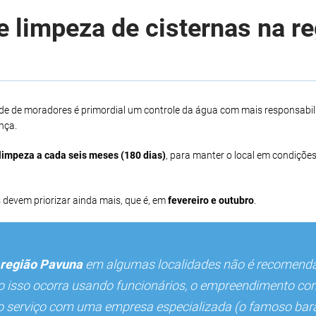
 limpeza de cisternas na r
nde de moradores é primordial um controle da água com mais responsabil
nça.
limpeza a cada seis meses (180 dias)
, para manter o local em condições
 devem priorizar ainda mais, que é, em
fevereiro e outubro
.
região Pavuna
em algumas localidades não é recomend
so isso ocorra usando funcionários, o empreendimento cor
r o serviço com uma empresa especializada (o famoso bara