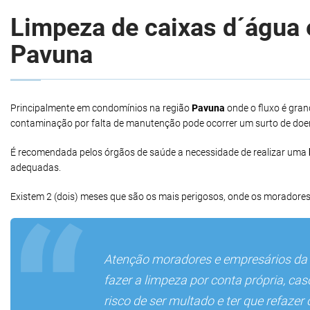
Limpeza de caixas d´água e
Pavuna
Principalmente em condomínios na região
Pavuna
onde o fluxo é gra
contaminação por falta de manutenção pode ocorrer um surto de doe
É recomendada pelos órgãos de saúde a necessidade de realizar uma
adequadas.
Existem 2 (dois) meses que são os mais perigosos, onde os moradores
Atenção moradores e empresários da
fazer a limpeza por conta própria, ca
risco de ser multado e ter que refaze