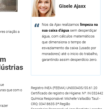
Gisele Ajaxx
Nos da Ajax realizamos
limpeza na
sua caixa d’água
sem desperdiçar
res criação a
água, com cálculos matemáticos
que dimensiona o tempo de
esvaziamento da caixa (usado por
moradores) até o inicio do trabalho,
em
garantindo assim desperdício zero.
ústrias
que
Registro INEA (FEEMA) UN003435/55.61.20
uras que com o
Certificado de registro de Higiene: Nº: IN 032442
Química Responsável: Michelle Valladão Tauil -
CRQ: 03418635-3ª Região
razer