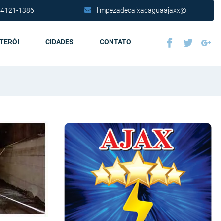
 4121-1386
limpezadecaixadaguaajaxx@
ITERÓI
CIDADES
CONTATO