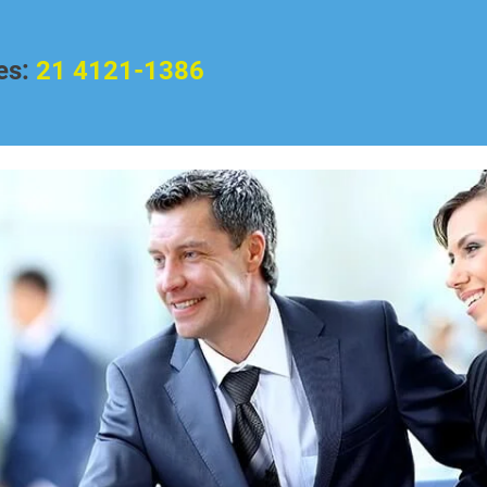
es:
21 4121-1386