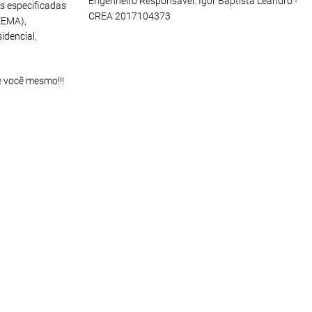
Engenheiro Responsável: Igor Baptista Leandro -
s especificadas
CREA 2017104373
EEMA),
idencial,
e você mesmo!!!