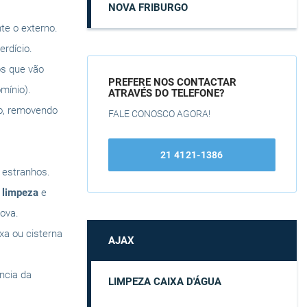
NOVA FRIBURGO
te o externo.
rdício.
os que vão
PREFERE NOS CONTACTAR
mínio).
ATRAVÉS DO TELEFONE?
do, removendo
FALE CONOSCO AGORA!
21 4121-1386
s estranhos.
a
limpeza
e
ova.
ixa ou cisterna
AJAX
ência da
LIMPEZA CAIXA D'ÁGUA