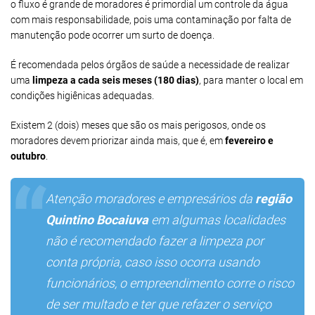
o fluxo é grande de moradores é primordial um controle da água
com mais responsabilidade, pois uma contaminação por falta de
manutenção pode ocorrer um surto de doença.
É recomendada pelos órgãos de saúde a necessidade de realizar
uma
limpeza a cada seis meses (180 dias)
, para manter o local em
condições higiênicas adequadas.
Existem 2 (dois) meses que são os mais perigosos, onde os
moradores devem priorizar ainda mais, que é, em
fevereiro e
outubro
.
Atenção moradores e empresários da
região
Quintino Bocaiuva
em algumas localidades
não é recomendado fazer a limpeza por
conta própria, caso isso ocorra usando
funcionários, o empreendimento corre o risco
de ser multado e ter que refazer o serviço