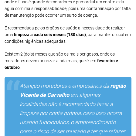
onde o fluxo é grande de moradores é primordial um controle da
água com mais responsabilidade, pois uma contaminação por falta
de manutenção pode ocorrer um surto de doença.
É recomendada pelos órgãos de saúde a necessidade de realizar
uma
limpeza a cada seis meses (180 dias)
, para manter o local em
condições higiênicas adequadas.
Existem 2 (dois) meses que são os mais perigosos, onde os
moradores devem priorizar ainda mais, que é, em
fevereiro e
outubro
.
Atenção moradores e empresários da
região
Vicente de Carvalho
em algumas
localidades não é recomendado fazer a
limpeza por conta própria, caso isso ocorra
usando funcionários, o empreendimento
corre o risco de ser multado e ter que refazer