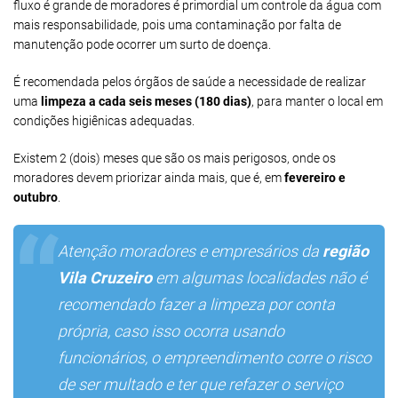
fluxo é grande de moradores é primordial um controle da água com
mais responsabilidade, pois uma contaminação por falta de
manutenção pode ocorrer um surto de doença.
É recomendada pelos órgãos de saúde a necessidade de realizar
uma
limpeza a cada seis meses (180 dias)
, para manter o local em
condições higiênicas adequadas.
Existem 2 (dois) meses que são os mais perigosos, onde os
moradores devem priorizar ainda mais, que é, em
fevereiro e
outubro
.
Atenção moradores e empresários da
região
Vila Cruzeiro
em algumas localidades não é
recomendado fazer a limpeza por conta
própria, caso isso ocorra usando
funcionários, o empreendimento corre o risco
de ser multado e ter que refazer o serviço