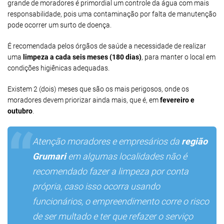
grande de moradores é primordial um controle da água com mais
responsabilidade, pois uma contaminação por falta de manutenção
pode ocorrer um surto de doença.
É recomendada pelos órgãos de saúde a necessidade de realizar
uma
limpeza a cada seis meses (180 dias)
, para manter o local em
condições higiênicas adequadas.
Existem 2 (dois) meses que são os mais perigosos, onde os
moradores devem priorizar ainda mais, que é, em
fevereiro e
outubro
.
Atenção moradores e empresários da
região
Grumari
em algumas localidades não é
recomendado fazer a limpeza por conta
própria, caso isso ocorra usando
funcionários, o empreendimento corre o risco
de ser multado e ter que refazer o serviço